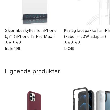
Skjermbeskytter for iPhone
Kraftig ladepakke for iP
6,7″ ( iPhone 12 Pro Max )
(kabel + 20W adapter)
Vurdert
Vurdert
fra
kr
199
kr
349
4.63
4.82
Dette
av 5
av 5
produktet
har
Lignende produkter
flere
varianter.
Alternativene
kan
velges
på