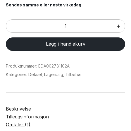
Sendes samme eller neste virkedag
Magsafe
deksel
med
Legg i handlekurv
linse
beskyttelse
for
Produktnummer:
EDA002781102A
iPhone
Kategorier:
Deksel
,
Lagersalg
,
Tilbehør
12
Pro
Max
antall
Beskrivelse
Tilleggsinformasjon
Omtaler (1)