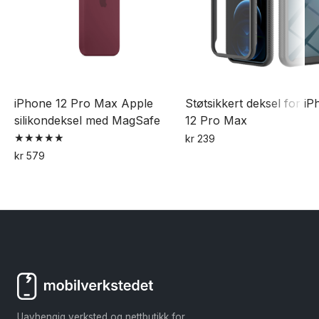
produktsiden
iPhone 12 Pro Max Apple
Støtsikkert deksel for i
silikondeksel med MagSafe
12 Pro Max
kr
239
Vurdert
kr
579
5.00
Dette
av 5
produktet
har
flere
varianter.
Alternativene
kan
velges
Uavhengig verksted og nettbutikk for