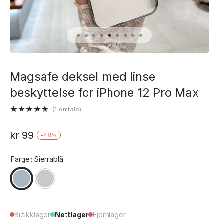
Magsafe deksel med linse
beskyttelse for iPhone 12 Pro Max
(
1
omtale)
Vurdert
1
5.00
av 5
kr
99
-
48
%
basert på
kundevurdering
Farge
: Sierrablå
Butikklager
Nettlager
Fjernlager