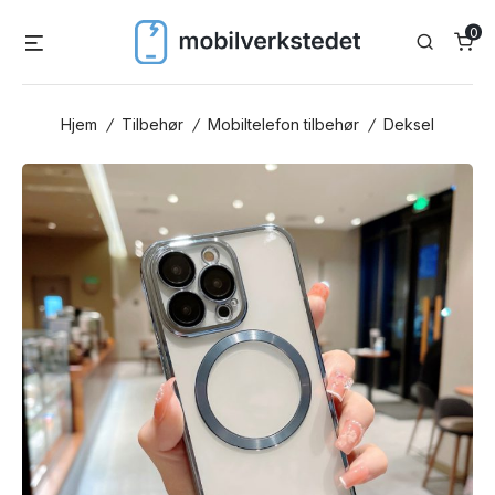
Skip
0
Menu
Search
to
content
Hjem
/
Tilbehør
/
Mobiltelefon tilbehør
/
Deksel