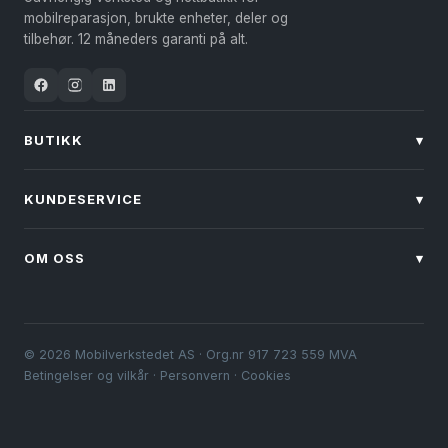
på
mobilreparasjon, brukte enheter, deler og
produktsiden
tilbehør. 12 måneders garanti på alt.
BUTIKK
▾
KUNDESERVICE
▾
OM OSS
▾
© 2026 Mobilverkstedet AS · Org.nr 917 723 559 MVA
Betingelser og vilkår
·
Personvern
·
Cookies