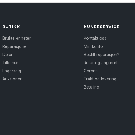
flere
varianter.
Alternativene
kan
BUTIKK
KUNDESERVICE
velges
Brukte enheter
Kontakt oss
på
Reparasjoner
Min konto
produktsiden
Deler
Bestilt reparasjon?
Tilbehør
Retur og angrerett
Lagersalg
Garanti
Auksjoner
Frakt og levering
Betaling