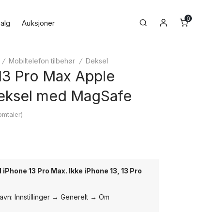
0
Min konto
Search
alg
Auksjoner
/
Mobiltelefon tilbehør
/
Deksel
13 Pro Max Apple
deksel med MagSafe
mtaler)
l iPhone 13 Pro Max.
Ikke iPhone 13, 13 Pro
avn: Innstillinger → Generelt → Om