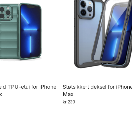
velges
på
produktsiden
ld TPU-etui for iPhone
Støtsikkert deksel for iPhon
x
Max
kr
239
Dette
produktet
har