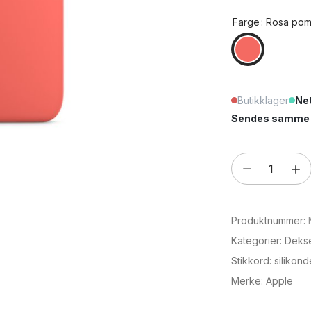
Farge
: Rosa po
Butikklager
Net
Sendes samme e
iPhone
13
Pro
Produktnummer:
Max
Apple
Kategorier:
Deks
silikondeksel
Stikkord:
silikond
med
Merke:
Apple
MagSafe