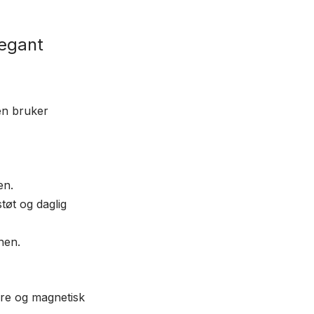
legant
men bruker
en.
tøt og daglig
nen.
ere og magnetisk