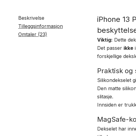
Beskrivelse
iPhone 13 
Tilleggsinformasjon
beskyttels
Omtaler (23)
Viktig:
Dette dek
Det passer
ikke
i
forskjellige deksl
Praktisk og 
Silikondekselet 
Den matte silikon
slitasje.
Innsiden er truk
MagSafe-kom
Dekselet har in