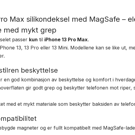
antall
Pro Max silikondeksel med MagSafe – e
e med mykt grep
selet passer
kun
til
iPhone 13 Pro Max
.
Phone 13, 13 Pro eller 13 Mini. Modellene kan se like ut, 
er.
stilren beskyttelse
gir en god kombinasjon av beskyttelse og komfort i hverdag
overflaten gir godt grep og beskytter telefonen mot riper, s
ket med et mykt materiale som beskytter baksiden av telefo
patibilitet
nebygde magneter og er fullt kompatibelt med MagSafe-lad