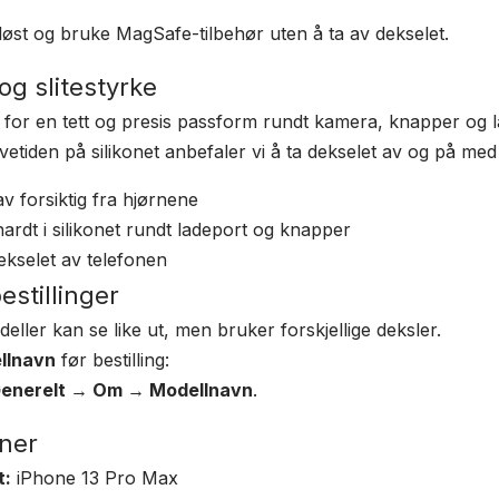
løst og bruke MagSafe-tilbehør uten å ta av dekselet.
og slitestyrke
t for en tett og presis passform rundt kamera, knapper og l
vetiden på silikonet anbefaler vi å ta dekselet av og på med li
av forsiktig fra hjørnene
ardt i silikonet rundt ladeport og knapper
ekselet av telefonen
estillinger
ller kan se like ut, men bruker forskjellige deksler.
llnavn
før bestilling:
 Generelt → Om → Modellnavn
.
oner
t:
iPhone 13 Pro Max