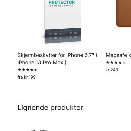
Skjermbeskytter for iPhone 6,7″ (
Magsafe ko
iPhone 13 Pro Max )
Vurdert
kr
249
4.19
Vurdert
av 5
fra
kr
199
4.60
Dette
av 5
produktet
har
Lignende produkter
flere
varianter.
Alternativene