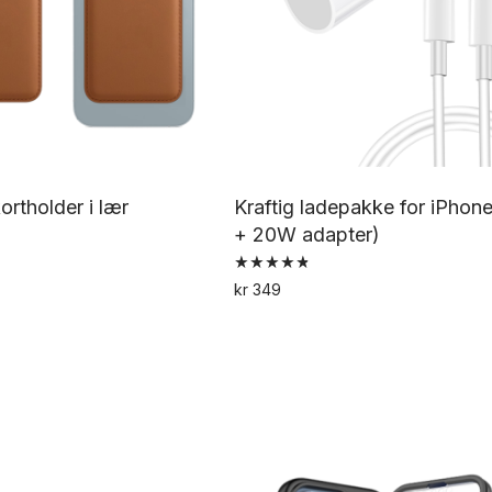
rtholder i lær
Kraftig ladepakke for iPhone
+ 20W adapter)
Vurdert
Dette
kr
349
4.82
av 5
produktet
har
flere
varianter.
Alternativene
kan