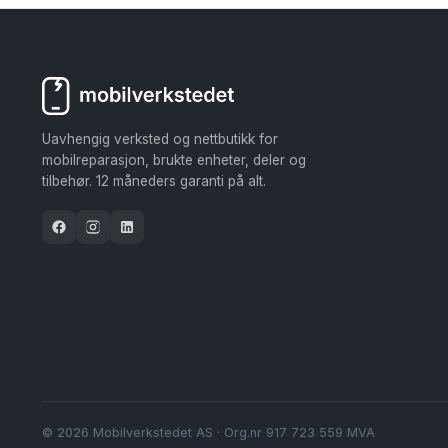
Uavhengig verksted og nettbutikk for
mobilreparasjon, brukte enheter, deler og
tilbehør. 12 måneders garanti på alt.
© 2026 Mobilverkstedet AS · Org.nr 917 723 559 MVA