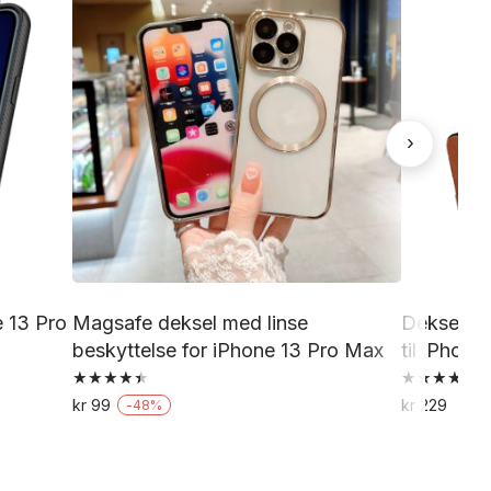
›
e 13 Pro
Magsafe deksel med linse
Deksel me
beskyttelse for iPhone 13 Pro Max
til iPhon
Vurdert
Vurdert
kr
99
kr
229
-
48
%
4.50
4.00
Dette
av 5
av 5
produktet
har