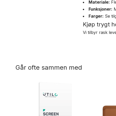
Materiale:
Fle
Funksjoner:
M
Farger:
Se til
Kjøp trygt 
Vi tilbyr rask le
Går ofte sammen med