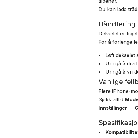
tilbehør.
Du kan lade tråd
Håndtering 
Dekselet er lage
For å forlenge le
Løft dekselet 
Unngå å dra h
Unngå å vri d
Vanlige feilb
Flere iPhone-mode
Sjekk alltid
Mode
Innstillinger →
Spesifikasj
Kompatibilite