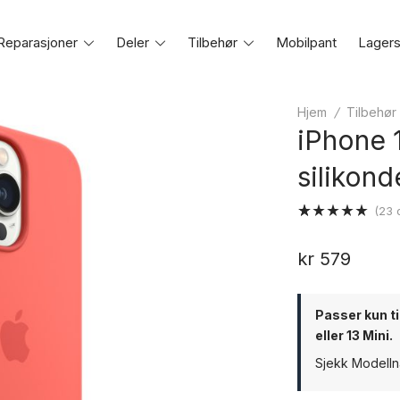
Reparasjoner
Toggle
Deler
Toggle
Tilbehør
Toggle
Mobilpant
Lagers
e
menu
menu
menu
Hjem
/
Tilbehør
iPhone 
silikon
(
23
o
Vurdert
23
4.96
av 5
kr
579
basert på
kundevurderinger
Passer kun ti
eller 13 Mini.
Sjekk Modelln