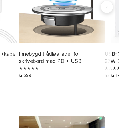
›
 (kabel
Innebygd trådløs lader for
USB-C til
skrivebord med PD + USB
27W (0,3–
Vurdert
Vurdert
kr
599
fra
kr
179
5.00
5.00
av 5
av 5