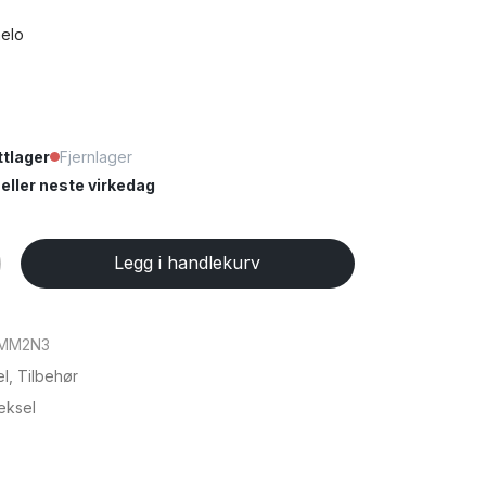
melo
tlager
Fjernlager
ller neste virkedag
Legg i handlekurv
MM2N3
el
,
Tilbehør
eksel