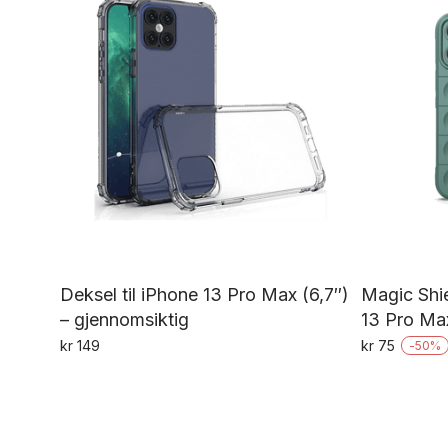
kan
velges
på
produktsiden
Deksel til iPhone 13 Pro Max (6,7″)
Magic Shie
– gjennomsiktig
13 Pro Ma
kr
149
kr
75
-
50
%