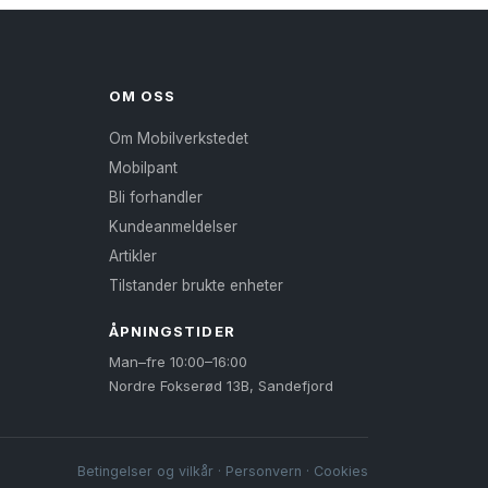
flere
varianter.
Alternativene
OM OSS
kan
Om Mobilverkstedet
velges
Mobilpant
på
Bli forhandler
produktsiden
Kundeanmeldelser
Artikler
Tilstander brukte enheter
ÅPNINGSTIDER
Man–fre 10:00–16:00
Nordre Fokserød 13B, Sandefjord
Betingelser og vilkår
·
Personvern
·
Cookies