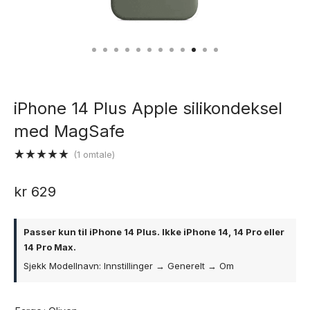
iPhone 14 Plus Apple silikondeksel
med MagSafe
(
1
omtale)
Vurdert
1
5.00
av 5
kr
629
basert på
kundevurdering
Passer kun til iPhone 14 Plus.
Ikke iPhone 14, 14 Pro eller
14 Pro Max.
Sjekk Modellnavn: Innstillinger → Generelt → Om