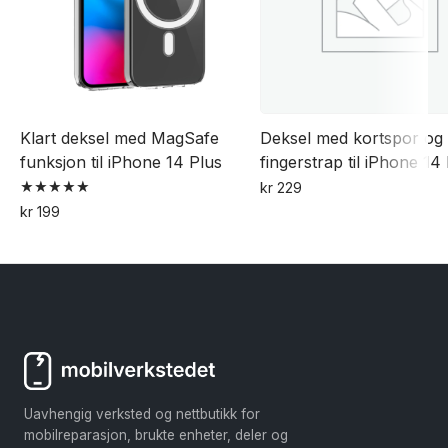
på
produktsiden
Klart deksel med MagSafe
Deksel med kortspor og
funksjon til iPhone 14 Plus
fingerstrap til iPhone 14
kr
229
Vurdert
Dette
kr
199
5.00
av 5
produktet
har
flere
varianter.
Alternativene
kan
velges
Uavhengig verksted og nettbutikk for
på
mobilreparasjon, brukte enheter, deler og