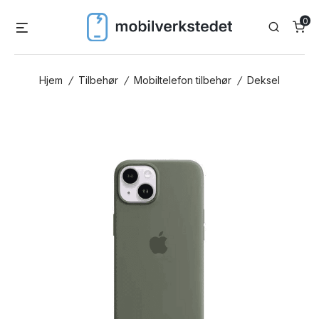
Skip
0
Menu
Search
to
content
Hjem
/
Tilbehør
/
Mobiltelefon tilbehør
/
Deksel