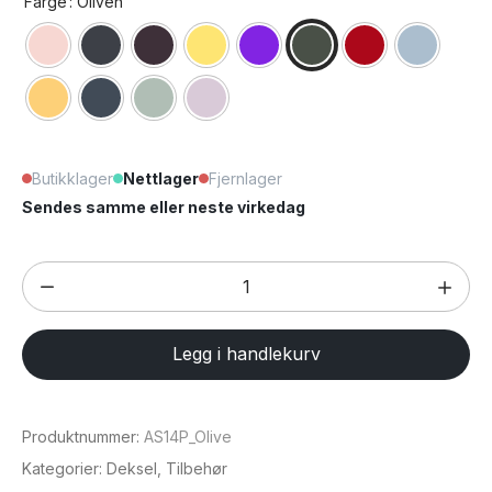
Farge
: Oliven
Butikklager
Nettlager
Fjernlager
Sendes samme eller neste virkedag
iPhone
14
Plus
Legg i handlekurv
Apple
silikondeksel
med
Produktnummer:
AS14P_Olive
MagSafe
Kategorier:
Deksel
,
Tilbehør
antall