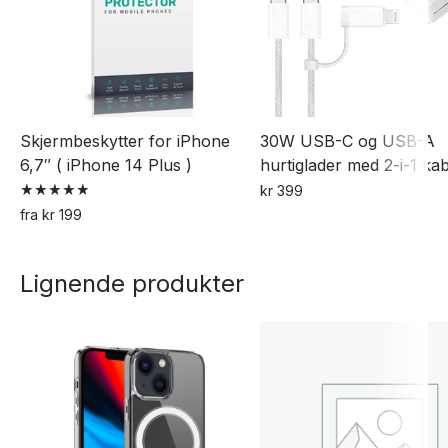
Skjermbeskytter for iPhone
30W USB-C og USB-A
6,7″ ( iPhone 14 Plus )
hurtiglader med 2-i-1 kab
kr
399
Vurdert
fra
kr
199
5.00
Dette
av 5
produktet
Lignende produkter
har
flere
varianter.
Alternativene
kan
velges