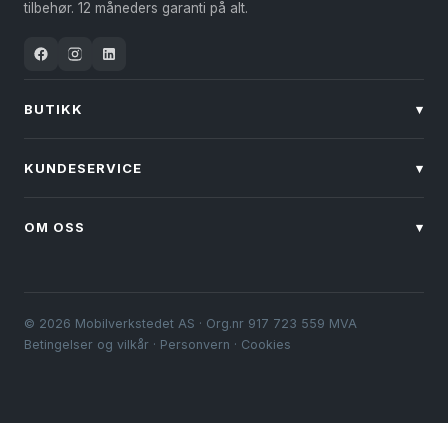
produktsiden
tilbehør. 12 måneders garanti på alt.
BUTIKK
▾
KUNDESERVICE
▾
OM OSS
▾
© 2026 Mobilverkstedet AS · Org.nr 917 723 559 MVA
Betingelser og vilkår
·
Personvern
·
Cookies