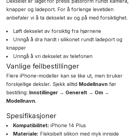
Dekselet er laget for presis passform rundt kamera,
knapper og ladeport. For å forlenge levetiden
anbefaler vi å ta dekselet av og på med forsiktighet.
Løft dekselet av forsiktig fra hjørnene
Unngå å dra hardt i silikonet rundt ladeport og
knapper
Unngå å vri dekselet av telefonen
Vanlige feilbestillinger
Flere iPhone-modeller kan se like ut, men bruker
forskjellige deksler. Sjekk alltid
Modellnavn
før
bestilling:
Innstillinger → Generelt → Om →
Modellnavn
.
Spesifikasjoner
Kompatibilitet:
iPhone 14 Plus
Materiale:
Fleksibelt silikon med myk innside