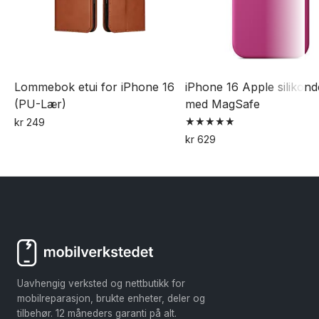
Lommebok etui for iPhone 16
iPhone 16 Apple silikond
(PU-Lær)
med MagSafe
kr
249
Vurdert
Dette
kr
629
5.00
Dette
av 5
produktet
produktet
har
har
flere
flere
varianter.
varianter.
Alternativene
Alternativene
kan
kan
velges
Uavhengig verksted og nettbutikk for
velges
på
mobilreparasjon, brukte enheter, deler og
på
produktsiden
tilbehør. 12 måneders garanti på alt.