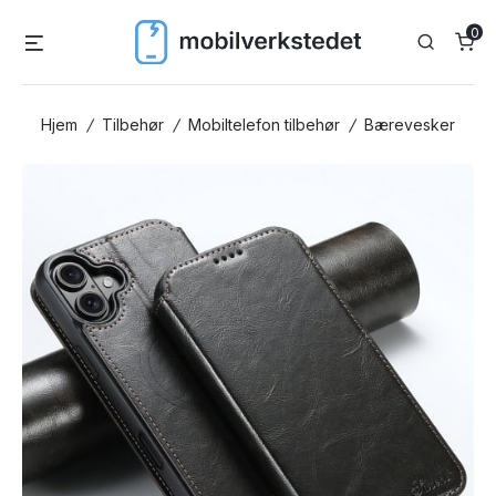
Skip
0
Menu
Search
to
content
Hjem
/
Tilbehør
/
Mobiltelefon tilbehør
/
Bærevesker