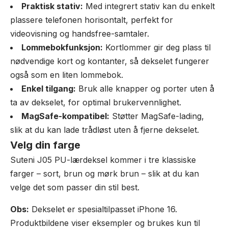
Praktisk stativ:
Med integrert stativ kan du enkelt
plassere telefonen horisontalt, perfekt for
videovisning og handsfree-samtaler.
Lommebokfunksjon:
Kortlommer gir deg plass til
nødvendige kort og kontanter, så dekselet fungerer
også som en liten lommebok.
Enkel tilgang:
Bruk alle knapper og porter uten å
ta av dekselet, for optimal brukervennlighet.
MagSafe-kompatibel:
Støtter MagSafe-lading,
slik at du kan lade trådløst uten å fjerne dekselet.
Velg din farge
Suteni J05 PU-lærdeksel kommer i tre klassiske
farger – sort, brun og mørk brun – slik at du kan
velge det som passer din stil best.
Obs:
Dekselet er spesialtilpasset iPhone 16.
Produktbildene viser eksempler og brukes kun til