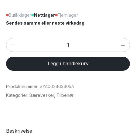
Butikklager
Nettlager
Fjernlager
Sendes samme eller neste virkedag
Suteni
J05
PU-
Legg i handlekurv
lærdeksel
til
iPhone
Produktnummer:
SYA002463405A
16
Kategorier:
Bærevesker
,
Tilbehør
antall
Beskrivelse