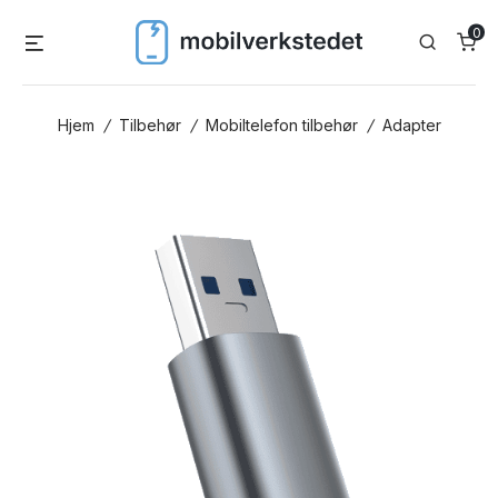
Skip
0
Menu
Search
to
content
Hjem
/
Tilbehør
/
Mobiltelefon tilbehør
/
Adapter