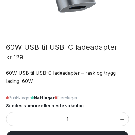
60W USB til USB-C ladeadapter
kr
129
60W USB til USB-C ladeadapter – rask og trygg
lading. 60W.
Butikklager
Nettlager
Fjernlager
Sendes samme eller neste virkedag
60W
USB
til