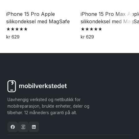
iPhone 15 Pro Apple
iPhone 15 Pro Max Appl
silikondeksel med MagSafe
silikondeksel med MagS
Vurdert
Vurdert
kr
629
kr
629
5.00
5.00
Dette
Dette
av 5
av 5
produktet
produktet
har
har
flere
flere
varianter.
varianter.
Alternativene
Alternativene
kan
kan
Uavhengig verksted og nettbutikk for
velges
velges
mobilreparasjon, brukte enheter, deler og
på
på
tilbehør. 12 måneders garanti på alt.
produktsiden
produktsiden