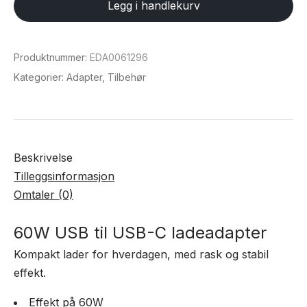
Legg i handlekurv
USB-
C
ladeadapter
Produktnummer:
EDA0061296
antall
Kategorier:
Adapter
,
Tilbehør
Beskrivelse
Tilleggsinformasjon
Omtaler (0)
60W USB til USB-C ladeadapter
Kompakt lader for hverdagen, med rask og stabil
effekt.
Effekt på 60W