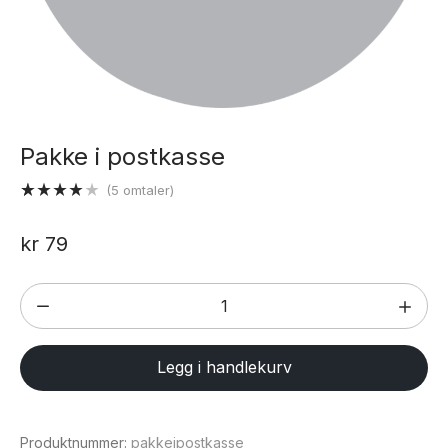
Pakke i postkasse
(
5
omtaler)
Vurdert
5
4.00
av
kr
79
5 basert
på
kundevurderinger
Pakke
i
postkasse
Legg i handlekurv
antall
Produktnummer:
pakkeipostkasse