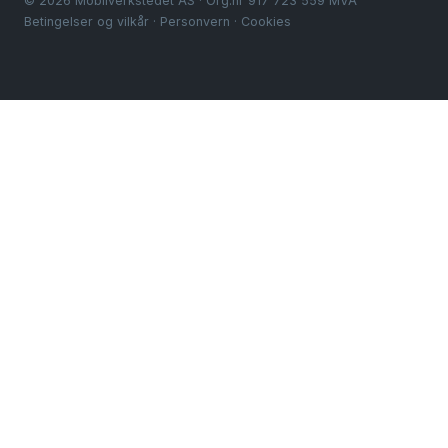
© 2026 Mobilverkstedet AS · Org.nr 917 723 559 MVA
Betingelser og vilkår
·
Personvern
·
Cookies