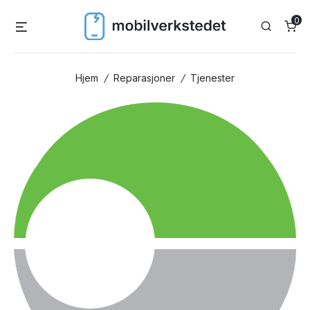
Skip
0
Menu
Search
to
content
Hjem
/
Reparasjoner
/
Tjenester