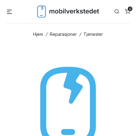
Skip
0
Menu
Search
to
content
Hjem
/
Reparasjoner
/
Tjenester