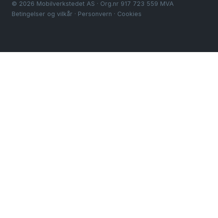
© 2026 Mobilverkstedet AS · Org.nr 917 723 559 MVA
Betingelser og vilkår
·
Personvern
·
Cookies