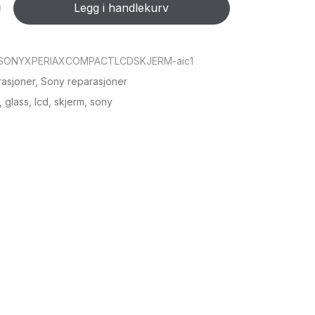
Legg i handlekurv
SONYXPERIAXCOMPACTLCDSKJERM-aic1
asjoner
,
Sony reparasjoner
,
glass
,
lcd
,
skjerm
,
sony