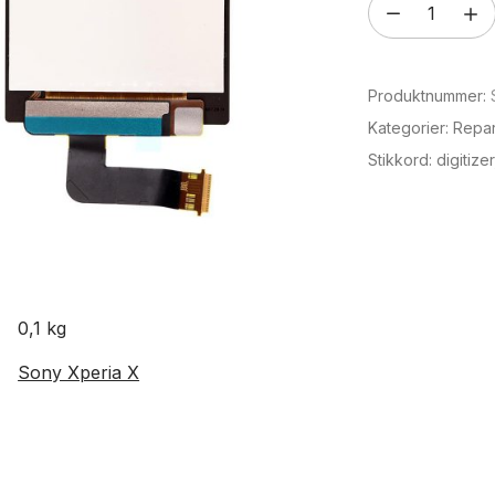
SONY
XPERIA
X
Produktnummer:
COMPACT
LCD
Kategorier:
Repar
Skjerm
Stikkord:
digitizer
antall
0,1 kg
Sony Xperia X