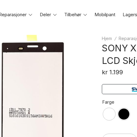
Reparasjoner
Toggle
Deler
Toggle
Tilbehør
Toggle
Mobilpant
Lagers
e
menu
menu
menu
Hjem
/
Reparasj
SONY X
LCD Sk
kr
1.199
Farge