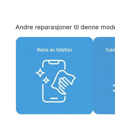
Dette
produktet
har
flere
Andre reparasjoner til denne mod
varianter.
Alternativene
kan
velges
på
produktsiden