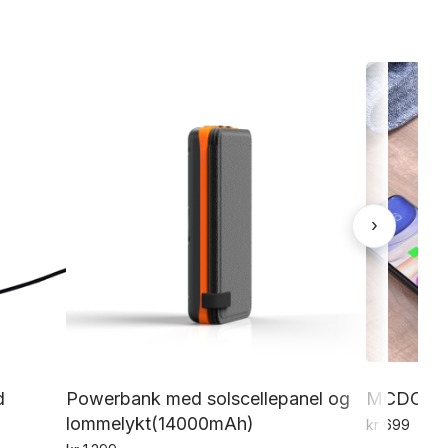
›
d
Powerbank med solscellepanel og
MCDODO 
lommelykt(14000mAh)
kr
699