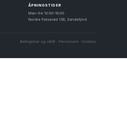
ÅPNINGSTIDER
Man–fre 10:00–16:00
Nordre Fokserød 13B, Sandefjord
Betingelser og vilkår
·
Personvern
·
Cookies