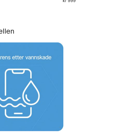
kr
999
ellen