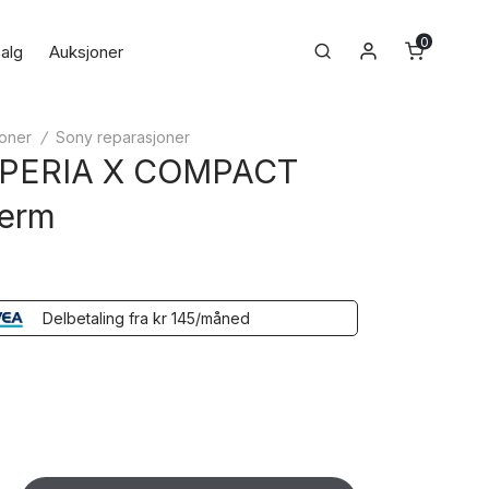
0
Min konto
Search
alg
Auksjoner
oner
/
Sony reparasjoner
PERIA X COMPACT
jerm
Delbetaling fra
kr
145
/måned