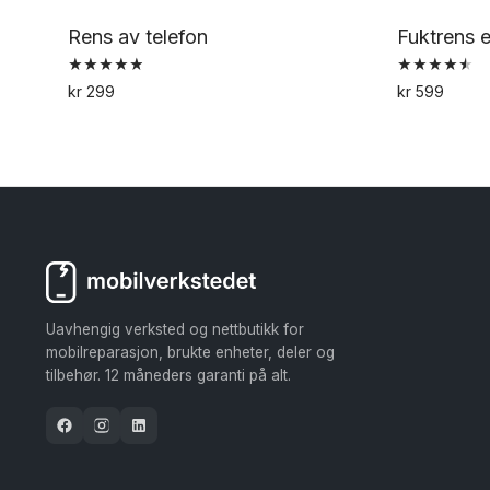
Rens av telefon
Fuktrens 
Vurdert
Vurdert
kr
299
kr
599
4.92
4.57
av 5
av 5
Uavhengig verksted og nettbutikk for
mobilreparasjon, brukte enheter, deler og
tilbehør. 12 måneders garanti på alt.