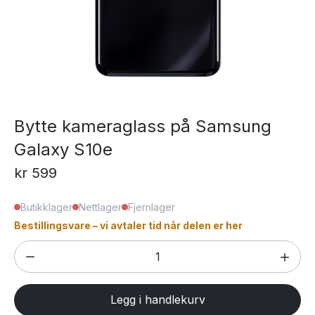
Bytte kameraglass på Samsung
Galaxy S10e
kr
599
Butikklager
Nettlager
Fjernlager
Bestillingsvare – vi avtaler tid når delen er her
Bytte
kameraglass
på
Legg i handlekurv
Samsung