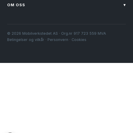
OM OSS
▾
© 2026 Mobilverkstedet AS · Org.nr 917 723 559 MVA
Betingelser og vilkår
·
Personvern
·
Cookies