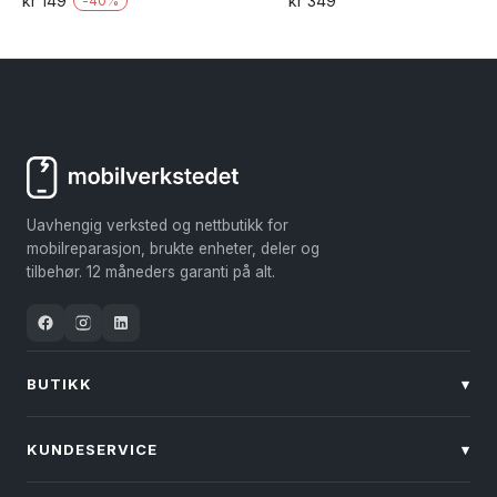
kr
149
kr
349
-
40
%
4.75
4.79
Dette
av 5
av 5
produktet
har
flere
varianter.
Alternativene
kan
Uavhengig verksted og nettbutikk for
velges
mobilreparasjon, brukte enheter, deler og
på
tilbehør. 12 måneders garanti på alt.
produktsiden
BUTIKK
▾
KUNDESERVICE
▾