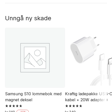
Unngå ny skade
Samsung S10 lommebok med
Kraftig ladepakke USB-C
magnet deksel
kabel + 20W adapter )
Vurdert
Vurdert