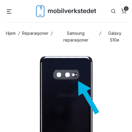
Skip
0
Menu
Search
to
content
Hjem
/
Reparasjoner
/
Samsung
/
Galaxy
reparasjoner
S10e