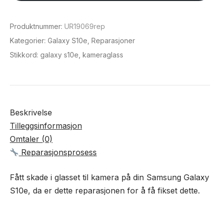
Galaxy
S10e
Produktnummer:
UR19069rep
antall
Kategorier:
Galaxy S10e
,
Reparasjoner
Stikkord:
galaxy s10e
,
kameraglass
Beskrivelse
Tilleggsinformasjon
Omtaler (0)
Reparasjonsprosess
Fått skade i glasset til kamera på din Samsung Galaxy
S10e, da er dette reparasjonen for å få fikset dette.