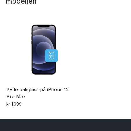
modellen
varianter.
varianter.
Alternativene
Alternativene
kan
kan
velges
velges
på
på
produktsiden
produktsiden
Bytte bakglass på iPhone 12
Pro Max
kr
1.999