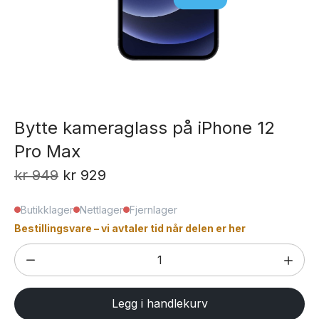
Bytte kameraglass på iPhone 12
Pro Max
Opprinnelig
Nåværende
kr
949
kr
929
pris
pris
Butikklager
Nettlager
Fjernlager
var:
er:
Bestillingsvare – vi avtaler tid når delen er her
kr 949.
kr 929.
Bytte
kameraglass
på
Legg i handlekurv
iPhone