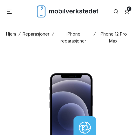
Skip
0
Menu
Search
to
content
Hjem
/
Reparasjoner
/
iPhone
/
iPhone 12 Pro
reparasjoner
Max