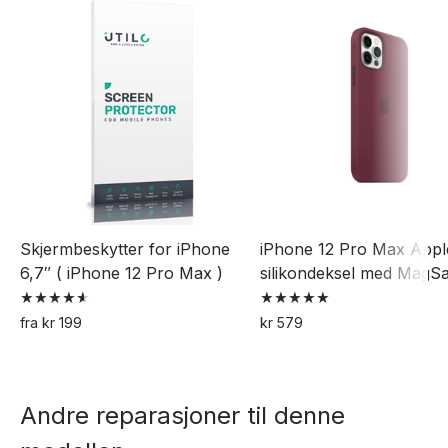
Skjermbeskytter for iPhone
iPhone 12 Pro Max Appl
6,7″ ( iPhone 12 Pro Max )
silikondeksel med MagS
Vurdert
Vurdert
fra
kr
199
kr
579
4.63
5.00
Dette
Dette
av 5
av 5
produktet
produktet
har
har
Andre reparasjoner til denne
flere
flere