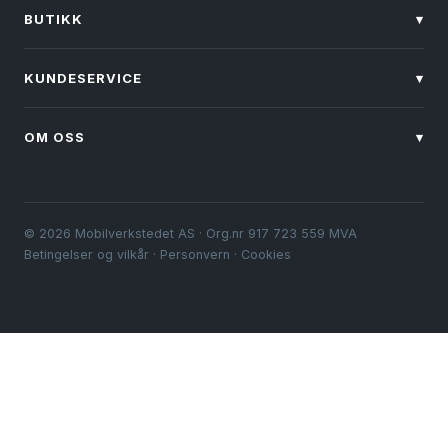
BUTIKK
▾
KUNDESERVICE
▾
OM OSS
▾
© 2026 Mobilverkstedet AS · Org.nr 917 723 559 MVA
Betingelser og vilkår
·
Personvern
·
Cookies