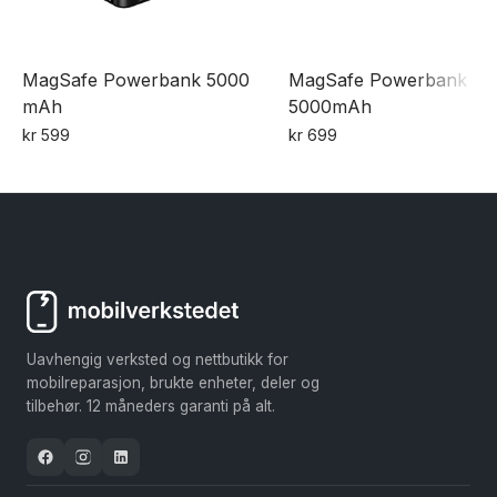
MagSafe Powerbank 5000
MagSafe Powerbank
mAh
5000mAh
kr
599
kr
699
Dette
produktet
har
flere
varianter.
Alternativene
kan
Uavhengig verksted og nettbutikk for
velges
mobilreparasjon, brukte enheter, deler og
på
tilbehør. 12 måneders garanti på alt.
produktsiden