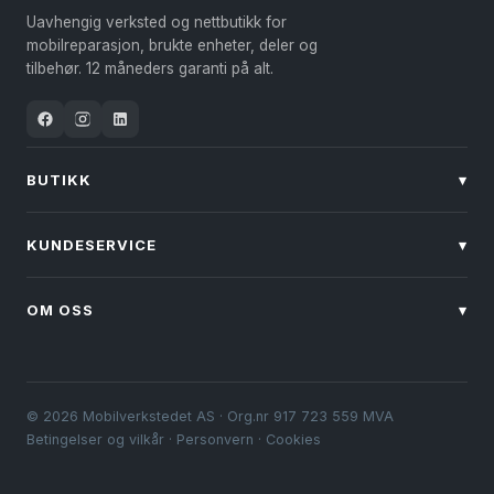
velges
velges
Uavhengig verksted og nettbutikk for
på
på
mobilreparasjon, brukte enheter, deler og
produktsiden
produktsiden
tilbehør. 12 måneders garanti på alt.
BUTIKK
▾
KUNDESERVICE
▾
OM OSS
▾
© 2026 Mobilverkstedet AS · Org.nr 917 723 559 MVA
Betingelser og vilkår
·
Personvern
·
Cookies