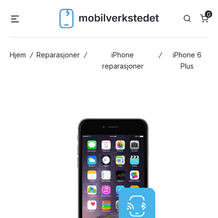
Skip
0
Menu
Search
to
content
Hjem
/
Reparasjoner
/
iPhone
/
iPhone 6
reparasjoner
Plus