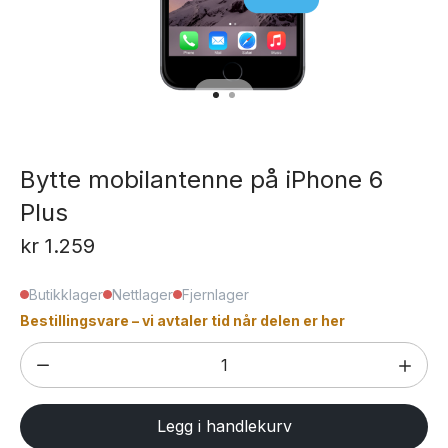
Bytte mobilantenne på iPhone 6
Plus
kr
1.259
Butikklager
Nettlager
Fjernlager
Bestillingsvare – vi avtaler tid når delen er her
Bytte
mobilantenne
på
Legg i handlekurv
iPhone