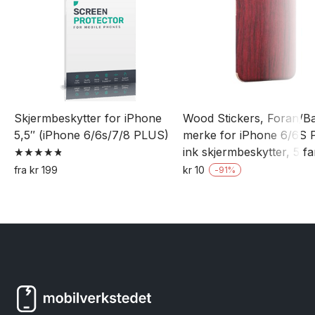
Skjermbeskytter for iPhone
Wood Stickers, Foran/B
5,5″ (iPhone 6/6s/7/8 PLUS)
merke for iPhone 6/6S 
ink skjermbeskytter, 5 fa
Vurdert
fra
kr
199
kr
10
-
91
%
4.88
Dette
Dette
av 5
produktet
produktet
har
har
flere
flere
varianter.
varianter.
Alternativene
Alternativene
kan
kan