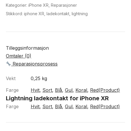
Kategorier:
iPhone XR
,
Reparasjoner
Stikkord:
iphone XR
,
ladekontakt
,
lightning
Tilleggsinformasjon
Omtaler (0)
Reparasjonsprosess
Vekt
0,25 kg
Farge
Hvit
,
Sort
,
Blå
,
Gul
,
Koral
,
Red(Product)
Lightning ladekontakt for iPhone XR
Farge
Hvit
,
Sort
,
Blå
,
Gul
,
Koral
,
Red(Product)