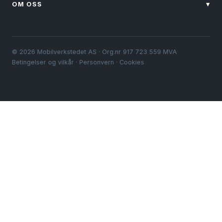
OM OSS
▾
© 2026 Mobilverkstedet AS · Org.nr 917 723 559 MVA
Betingelser og vilkår
·
Personvern
·
Cookies