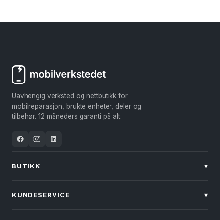
4.86
kr 1.599
av 5
til
kr 1.999
Uavhengig verksted og nettbutikk for
mobilreparasjon, brukte enheter, deler og
tilbehør. 12 måneders garanti på alt.
BUTIKK
▾
KUNDESERVICE
▾