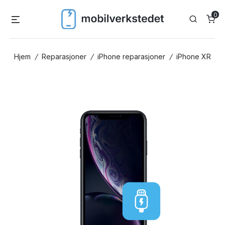
Skip
0
Menu
Search
to
content
Hjem
/
Reparasjoner
/
iPhone reparasjoner
/
iPhone XR