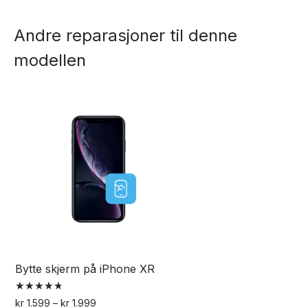
produktet
flere
har
varianter.
Andre reparasjoner til denne
flere
Alternativene
modellen
varianter.
kan
Alternativene
velges
kan
på
velges
produktsiden
på
produktsiden
Bytte skjerm på iPhone XR
Vurdert
Prisområde:
kr
1.599
–
kr
1.999