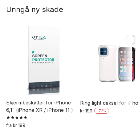
Unngå ny skade
Skjermbeskytter for iPhone
Ring light deksel for iPh
6,1″ (iPhone XR / iPhone 11 )
kr
199
-
72
%
Dette
Vurdert
fra
kr
199
produktet
4.77
Dette
av 5
har