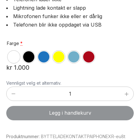
Lightning lade kontakt er slapp
Mikrofonen funker ikke eller er dårlig
Telefonen blir ikke oppdaget via USB
Farge
*
kr
1.000
Vennligst velg et alternativ.
Bytte
ladekontakt
på
Legg i handlekurv
iPhone
XR
antall
Produktnummer:
BYTTELADEKONTAKTPAIPHONEXR-eu8t