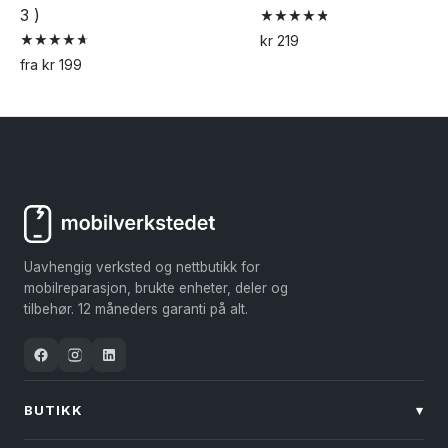
3 )
Vurdert
kr
219
4.85
Vurdert
av 5
fra
kr
199
4.73
Dette
av 5
produktet
har
flere
varianter.
Alternativene
kan
Uavhengig verksted og nettbutikk for
velges
mobilreparasjon, brukte enheter, deler og
på
tilbehør. 12 måneders garanti på alt.
produktsiden
BUTIKK
▾