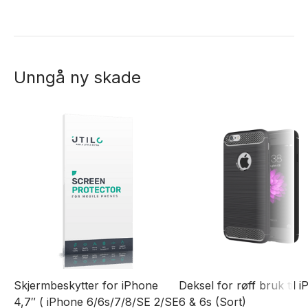
Unngå ny skade
Skjermbeskytter for iPhone
Deksel for røff bruk til 
4,7″ ( iPhone 6/6s/7/8/SE 2/SE
6 & 6s (Sort)