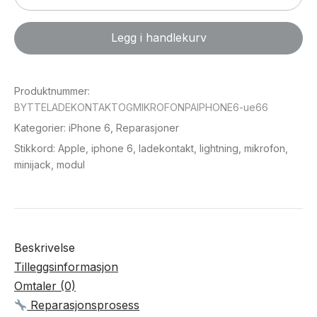
ladekontakt
og
Legg i handlekurv
mikrofon
på
iPhone
Produktnummer:
6
BYTTELADEKONTAKTOGMIKROFONPAIPHONE6-ue66
antall
Kategorier:
iPhone 6
,
Reparasjoner
Stikkord:
Apple
,
iphone 6
,
ladekontakt
,
lightning
,
mikrofon
,
minijack
,
modul
Beskrivelse
Tilleggsinformasjon
Omtaler (0)
Reparasjonsprosess