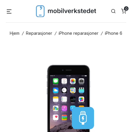
Skip
0
Menu
Search
to
content
Hjem
/
Reparasjoner
/
iPhone reparasjoner
/
iPhone 6