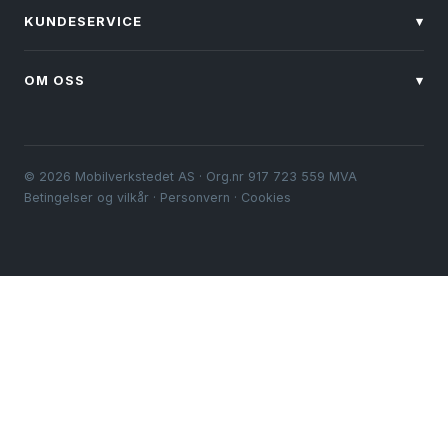
KUNDESERVICE
▾
OM OSS
▾
© 2026 Mobilverkstedet AS · Org.nr 917 723 559 MVA
Betingelser og vilkår
·
Personvern
·
Cookies