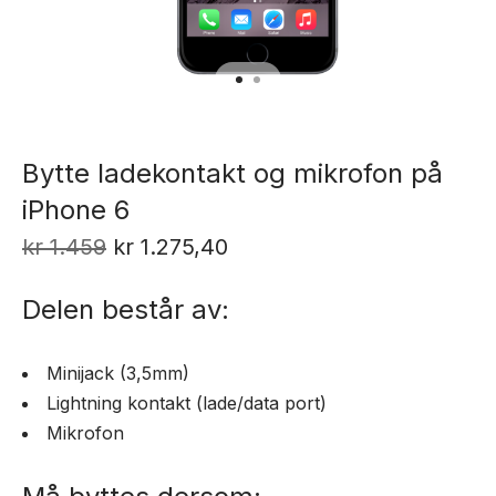
Bytte ladekontakt og mikrofon på
iPhone 6
Opprinnelig
Nåværende
kr
1.459
kr
1.275,40
pris
pris
Delen består av:
var:
er:
kr 1.459.
kr 1.275,40.
Minijack (3,5mm)
Lightning kontakt (lade/data port)
Mikrofon