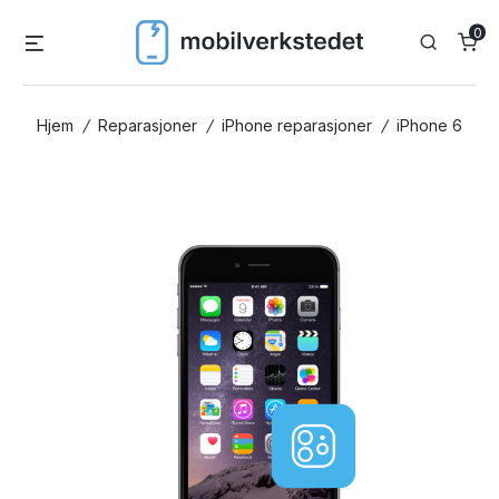
Skip
0
Menu
Search
to
content
Hjem
/
Reparasjoner
/
iPhone reparasjoner
/
iPhone 6