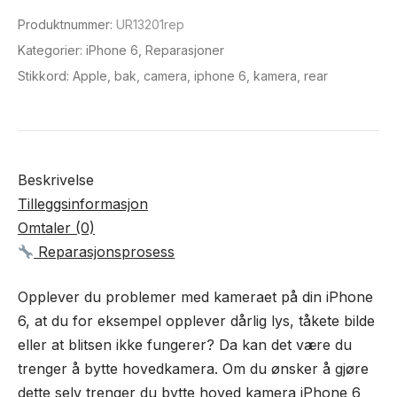
antall
Produktnummer:
UR13201rep
Kategorier:
iPhone 6
,
Reparasjoner
Stikkord:
Apple
,
bak
,
camera
,
iphone 6
,
kamera
,
rear
Beskrivelse
Tilleggsinformasjon
Omtaler (0)
Reparasjonsprosess
Opplever du problemer med kameraet på din iPhone
6, at du for eksempel opplever dårlig lys, tåkete bilde
eller at blitsen ikke fungerer? Da kan det være du
trenger å bytte hovedkamera. Om du ønsker å gjøre
dette selv trenger du bytte hoved kamera iPhone 6