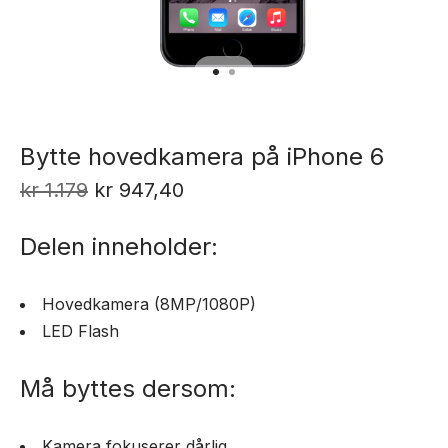
Bytte hovedkamera på iPhone 6
Opprinnelig
Nåværende
kr
1.179
kr
947,40
pris
pris
Delen inneholder:
var:
er:
kr 1.179.
kr 947,40.
Hovedkamera (8MP/1080P)
LED Flash
Må byttes dersom:
Kamera fokuserer dårlig