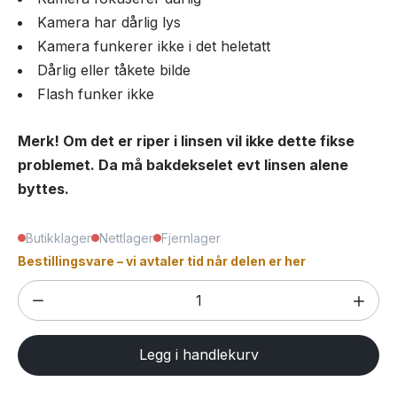
Kamera har dårlig lys
Kamera funkerer ikke i det heletatt
Dårlig eller tåkete bilde
Flash funker ikke
Merk! Om det er riper i linsen vil ikke dette fikse
problemet. Da må bakdekselet evt linsen alene
byttes.
Butikklager
Nettlager
Fjernlager
Bestillingsvare – vi avtaler tid når delen er her
Bytte
hovedkamera
på
Legg i handlekurv
iPhone
6