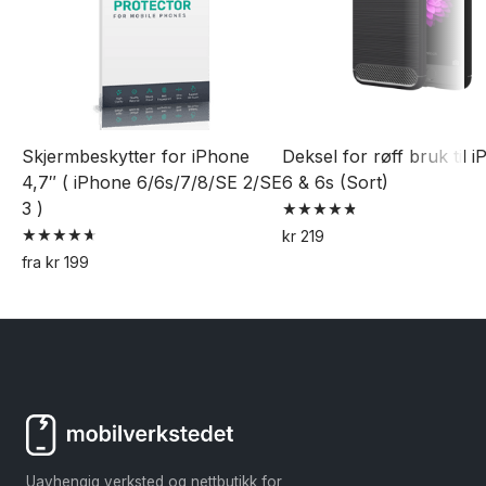
Skjermbeskytter for iPhone
Deksel for røff bruk til 
4,7″ ( iPhone 6/6s/7/8/SE 2/SE
6 & 6s (Sort)
3 )
Vurdert
kr
219
4.85
Vurdert
av 5
fra
kr
199
4.73
Dette
av 5
produktet
har
flere
varianter.
Alternativene
kan
Uavhengig verksted og nettbutikk for