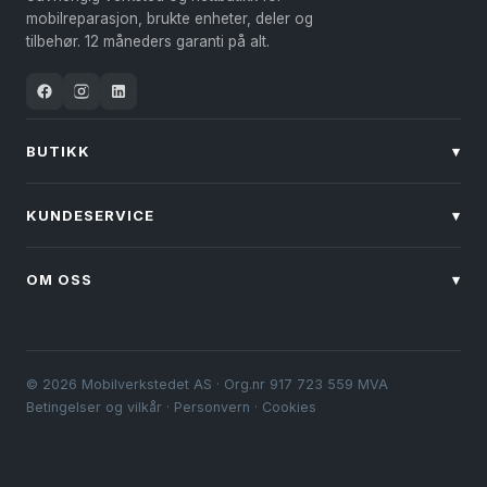
velges
mobilreparasjon, brukte enheter, deler og
på
tilbehør. 12 måneders garanti på alt.
produktsiden
BUTIKK
▾
KUNDESERVICE
▾
OM OSS
▾
© 2026 Mobilverkstedet AS · Org.nr 917 723 559 MVA
Betingelser og vilkår
·
Personvern
·
Cookies