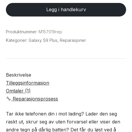
for
Legg i handlekurv
Samsung
Galaxy
S9
Produktnummer:
M157019rep
PLUS
Kategorier:
Galaxy S9 Plus
,
Reparasjoner
(3500MAH)
antall
Beskrivelse
Tilleggsinformasjon
Omtaler (1)
Reparasjonsprosess
Tar ikke telefonen din i mot lading? Lader den seg
raskt ut, skrur seg av uten forvarsel eller viser den
andre tegn på dårlig batteri? Det får du løst ved å