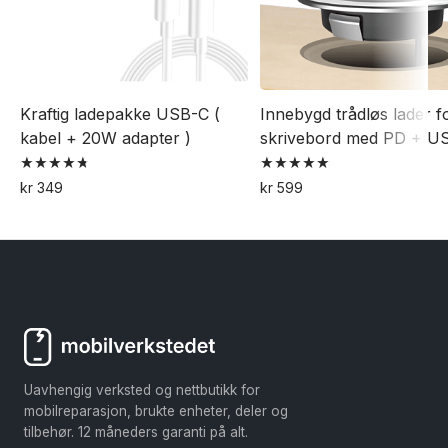
Kraftig ladepakke USB-C (
Innebygd trådløs lader f
kabel + 20W adapter )
skrivebord med PD + U
Vurdert
Vurdert
kr
349
kr
599
4.79
5.00
av 5
av 5
Uavhengig verksted og nettbutikk for
mobilreparasjon, brukte enheter, deler og
tilbehør. 12 måneders garanti på alt.