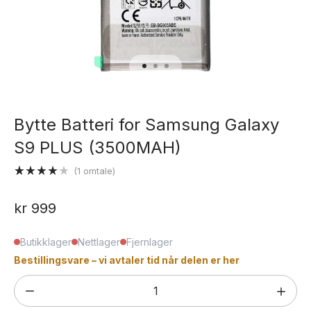
Bytte Batteri for Samsung Galaxy
S9 PLUS (3500MAH)
(
1
omtale)
Vurdert
1
4.00
av
kr
999
5 basert
på
kundevurdering
Butikklager
Nettlager
Fjernlager
Bestillingsvare – vi avtaler tid når delen er her
Bytte
Batteri