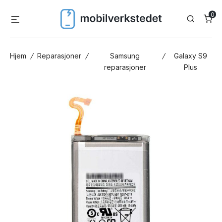
Skip
0
Menu
Search
to
content
Hjem
/
Reparasjoner
/
Samsung
/
Galaxy S9
reparasjoner
Plus