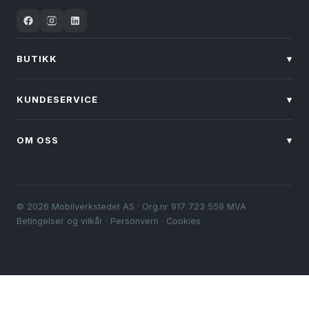
BUTIKK
▾
KUNDESERVICE
▾
OM OSS
▾
© 2026 Mobilverkstedet AS · Org.nr 917 723 559 MVA
Betingelser og vilkår
·
Personvern
·
Cookies