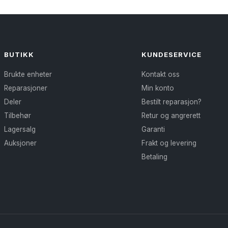
flere
varianter.
Alternativene
kan
BUTIKK
KUNDESERVICE
velges
Brukte enheter
Kontakt oss
på
Reparasjoner
Min konto
produktsiden
Deler
Bestilt reparasjon?
Tilbehør
Retur og angrerett
Lagersalg
Garanti
Auksjoner
Frakt og levering
Betaling