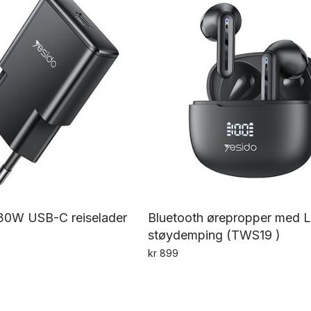
 30W USB-C reiselader
Bluetooth ørepropper med 
støydemping (TWS19 )
kr
899
Dette
produktet
har