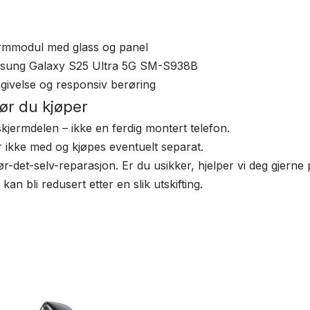
ermmodul med glass og panel
msung Galaxy S25 Ultra 5G SM-S938B
givelse og responsiv berøring
før du kjøper
kjermdelen – ikke en ferdig montert telefon.
r ikke med og kjøpes eventuelt separat.
ør-det-selv-reparasjon. Er du usikker, hjelper vi deg gjerne 
kan bli redusert etter en slik utskifting.