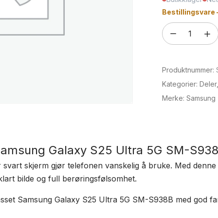
Bestillingsvare 
Skjerm
til
Samsung
Produktnummer:
Galaxy
S25
Kategorier:
Deler
Ultra
Merke:
Samsung
5G
SM-
S938B
 Samsung Galaxy S25 Ultra 5G SM-S93
antall
r svart skjerm gjør telefonen vanskelig å bruke. Med denn
 klart bilde og full berøringsfølsomhet.
passet Samsung Galaxy S25 Ultra 5G SM-S938B med god far