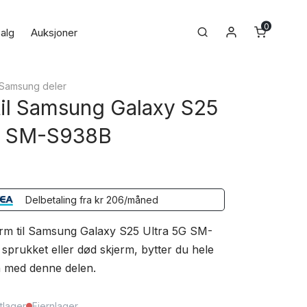
0
Min konto
Search
alg
Auksjoner
Samsung deler
til Samsung Galaxy S25
G SM-S938B
Delbetaling fra
kr
206
/måned
erm til Samsung Galaxy S25 Ultra 5G SM-
sprukket eller død skjerm, bytter du hele
 med denne delen.
tlager
Fjernlager