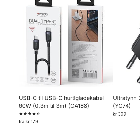
USB-C til USB-C hurtigladekabel
Ultratynn
60W (0,3m til 3m) (CA188)
(YC74)
kr
399
Vurdert
fra
kr
179
4.50
Dette
av 5
produktet