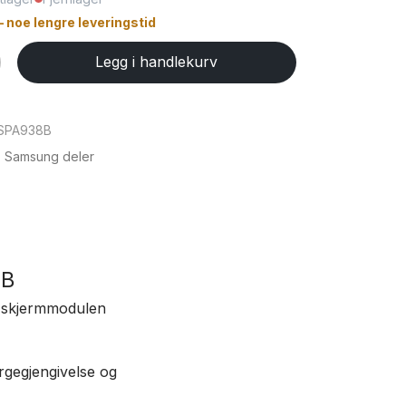
– noe lengre leveringstid
Legg i handlekurv
SPA938B
,
Samsung deler
8B
e skjermmodulen
gegjengivelse og