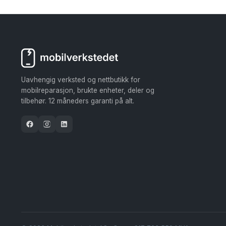
har
flere
varianter.
Alternativene
kan
velges
Uavhengig verksted og nettbutikk for
på
mobilreparasjon, brukte enheter, deler og
tilbehør. 12 måneders garanti på alt.
produktsiden