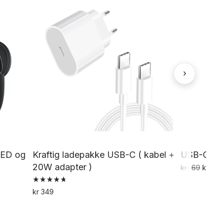
›
LED og
Kraftig ladepakke USB-C ( kabel +
USB-C ka
20W adapter )
Oppri
kr
169
kr
135
pris
var:
Vurdert
kr
349
4.79
kr 169
av 5