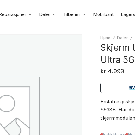
Reparasjoner
Toggle
Deler
Toggle
Tilbehør
Toggle
Mobilpant
Lagers
e
menu
menu
menu
Hjem
/
Deler
/
Skjerm 
Ultra 5
kr
4.999
Erstatningsskj
S938B. Har du 
skjermmodulen
Butikklager
Net