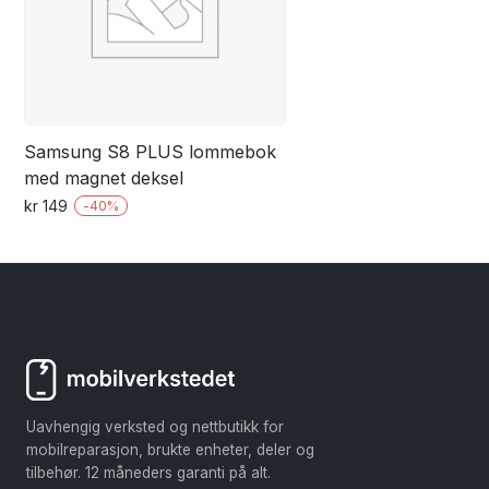
Samsung S8 PLUS lommebok
med magnet deksel
kr
149
-
40
%
Dette
produktet
har
flere
varianter.
Alternativene
kan
Uavhengig verksted og nettbutikk for
velges
mobilreparasjon, brukte enheter, deler og
på
tilbehør. 12 måneders garanti på alt.