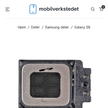
Skip
0
Menu
Search
to
content
Hjem
/
Deler
/
Samsung deler
/
Galaxy S8