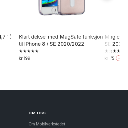
,7″ (
Klart deksel med MagSafe funksjon
Magic Shi
til iPhone 8 / SE 2020/2022
SE 2022 /
Vurdert
Vurdert
kr
199
kr
75
-
50
%
5.00
5.00
av 5
av 5
OM OSS
Om Mobilverkstedet