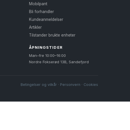
Mobilpant
Bli forhandler
Kundeanmeldelser
Artikler
Tilstander brukte enheter
ÅPNINGSTIDER
Man–fre 10:00–16:00
Nordre Fokserød 13B, Sandefjord
Betingelser og vilkår
·
Personvern
·
Cookies