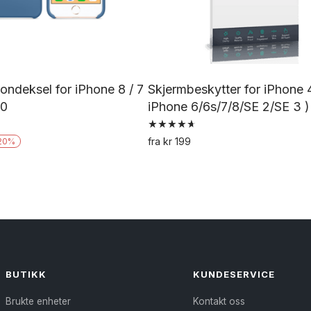
kondeksel for iPhone 8 / 7
Skjermbeskytter for iPhone 4
20
iPhone 6/6s/7/8/SE 2/SE 3 )
Vurdert
fra
kr
199
20
%
4.73
Dette
Dette
av 5
produktet
produktet
har
har
flere
flere
varianter.
varianter.
Alternativene
Alternativene
kan
kan
BUTIKK
KUNDESERVICE
velges
velges
Brukte enheter
Kontakt oss
på
på