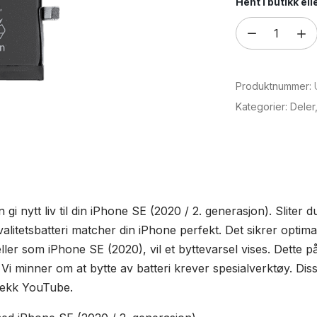
Hent i butikk el
Batteri
til
iPhone
Produktnummer:
SE
(2020
Kategorier:
Deler
/
2.
generasjon)
antall
n gi nytt liv til din iPhone SE (2020 / 2. generasjon). Sliter 
kvalitetsbatteri matcher din iPhone perfekt. Det sikrer optima
ller som iPhone SE (2020), vil et byttevarsel vises. Dette p
Vi minner om at bytte av batteri krever spesialverktøy. Diss
sjekk YouTube.