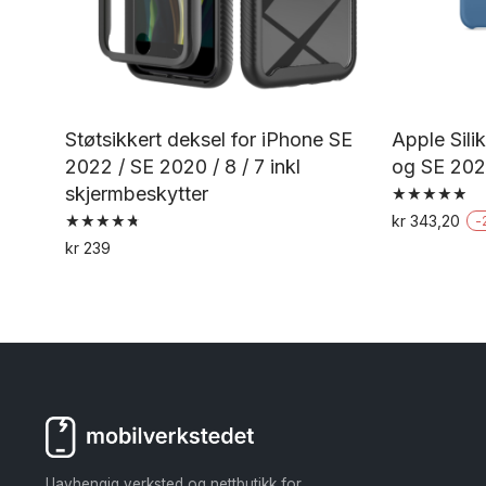
Støtsikkert deksel for iPhone SE
Apple Sili
2022 / SE 2020 / 8 / 7 inkl
og SE 20
skjermbeskytter
Vurdert
kr
343,20
-
4.94
Vurdert
av 5
kr
239
4.75
av 5
Uavhengig verksted og nettbutikk for