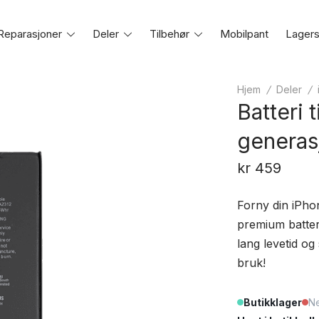
Reparasjoner
Toggle
Deler
Toggle
Tilbehør
Toggle
Mobilpant
Lagers
e
menu
menu
menu
Hjem
/
Deler
/
Batteri 
generas
kr
459
Forny din iPho
premium batteri
lang levetid og
bruk!
Butikklager
Ne