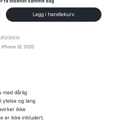
ler få tilsendt samme dag
Legg i handlekurv
UR20661A
,
iPhone SE 2020
du med dårlig
l ytelse og lang
åvirker ikke
e er ikke inkludert.