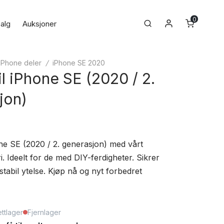
0
Min konto
Search
alg
Auksjoner
iPhone deler
/
iPhone SE 2020
til iPhone SE (2020 / 2.
jon)
ne SE (2020 / 2. generasjon) med vårt
. Ideelt for de med DIY-ferdigheter. Sikrer
 stabil ytelse. Kjøp nå og nyt forbedret
ttlager
Fjernlager