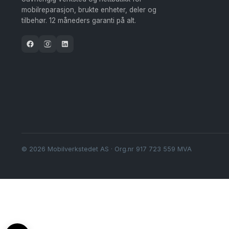
mobilreparasjon, brukte enheter, deler og
tilbehør. 12 måneders garanti på alt.
© 2026 Mobilverkstedet AS · Org.nr 917 723 559 MVA