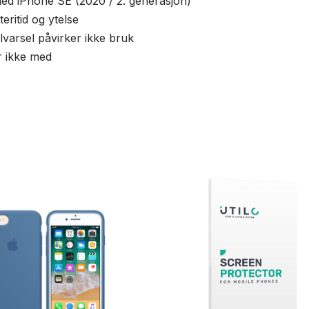
ed iPhone SE (2020 / 2. generasjon)
eritid og ytelse
lvarsel påvirker ikke bruk
r ikke med