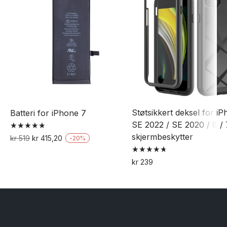
Støtsikkert deksel for i
Batteri for iPhone 7
SE 2022 / SE 2020 / 8 / 
skjermbeskytter
Vurdert
Opprinnelig
Nåværende
kr
519
kr
415,20
-
20
%
5.00
pris
pris
av 5
Vurdert
var:
er:
kr
239
4.75
kr 519.
kr 415,20.
av 5