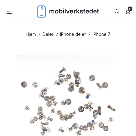
Skip
0
Menu
Search
to
content
Hjem
/
Deler
/
iPhone deler
/
iPhone 7