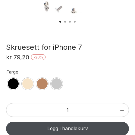
Skruesett for iPhone 7
kr
79,20
-
20
%
Farge
Skruesett
for
iPhone
Legg i handlekurv
7