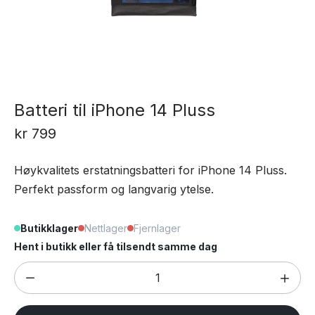
Batteri til iPhone 14 Pluss
kr
799
Høykvalitets erstatningsbatteri for iPhone 14 Pluss.
Perfekt passform og langvarig ytelse.
Butikklager
Nettlager
Fjernlager
Hent i butikk eller få tilsendt samme dag
Batteri
til
iPhone