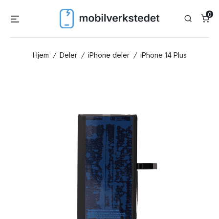
Skip
0
Menu
Search
to
content
Hjem
/
Deler
/
iPhone deler
/
iPhone 14 Plus