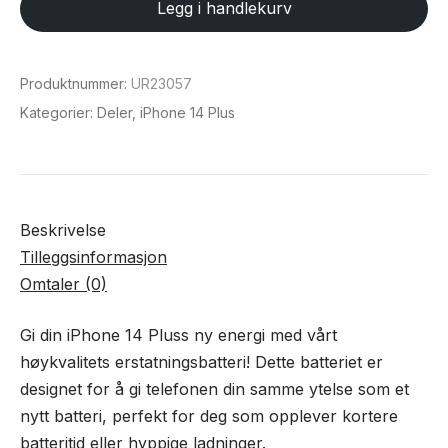
Legg i handlekurv
14
Pluss
antall
Produktnummer:
UR23057
Kategorier:
Deler
,
iPhone 14 Plus
Beskrivelse
Tilleggsinformasjon
Omtaler (0)
Gi din iPhone 14 Pluss ny energi med vårt
høykvalitets erstatningsbatteri! Dette batteriet er
designet for å gi telefonen din samme ytelse som et
nytt batteri, perfekt for deg som opplever kortere
batteritid eller hyppige ladninger.