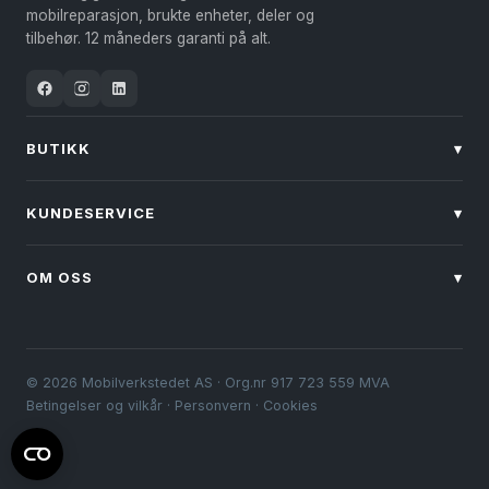
velges
på
mobilreparasjon, brukte enheter, deler og
på
produktsiden
tilbehør. 12 måneders garanti på alt.
produktsiden
BUTIKK
▾
KUNDESERVICE
▾
OM OSS
▾
© 2026 Mobilverkstedet AS · Org.nr 917 723 559 MVA
Betingelser og vilkår
·
Personvern
·
Cookies