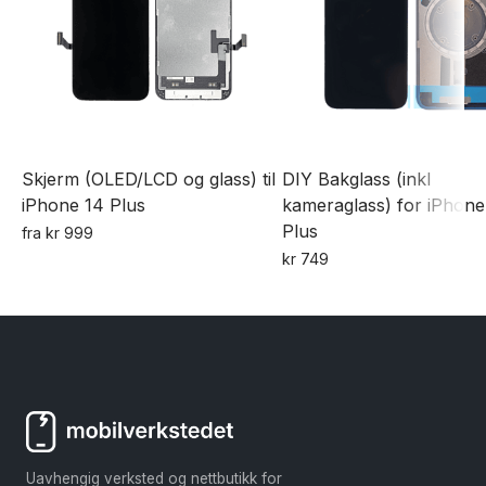
Skjerm (OLED/LCD og glass) til
DIY Bakglass (inkl
iPhone 14 Plus
kameraglass) for iPhone
Plus
fra
kr
999
Dette
kr
749
Dette
produktet
produktet
har
har
flere
flere
varianter.
varianter.
Alternativene
Alternativene
kan
kan
velges
Uavhengig verksted og nettbutikk for