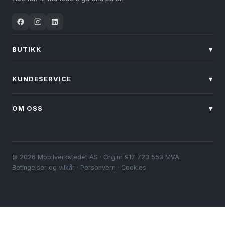
BUTIKK
▾
KUNDESERVICE
▾
OM OSS
▾
© 2026 Mobilverkstedet AS · Org.nr 917 723 559 MVA
Betingelser og vilkår
·
Personvern
·
Cookies