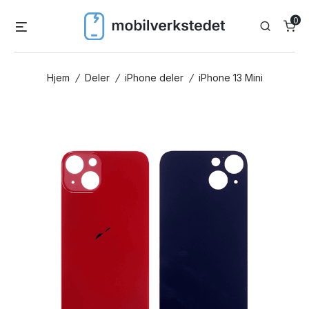
Skip
0
Menu
Search
to
content
Hjem
/
Deler
/
iPhone deler
/
iPhone 13 Mini