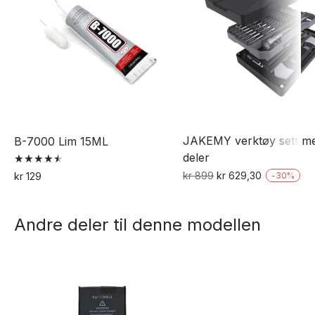
JAKEMY verktøy sett m
B-7000 Lim 15ML
deler
Vurdert
Opprinnelig
Nåværend
kr
899
kr
629,30
kr
129
-
30
%
4.53
pris
pris
av 5
var:
er:
Andre deler til denne modellen
kr 899.
kr 629,30.