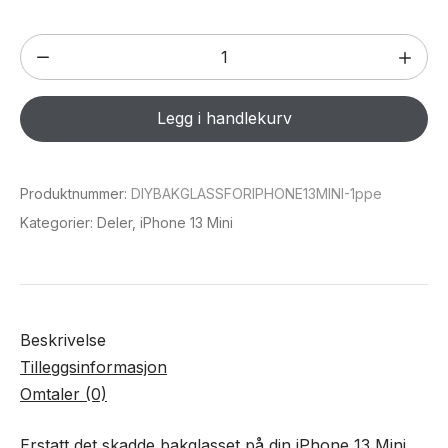
DIY
Bakglass
for
Legg i handlekurv
iPhone
13
Mini
Produktnummer:
DIYBAKGLASSFORIPHONE13MINI-1ppe
antall
Kategorier:
Deler
,
iPhone 13 Mini
Beskrivelse
Tilleggsinformasjon
Omtaler (0)
Erstatt det skadde bakglasset på din iPhone 13 Mini