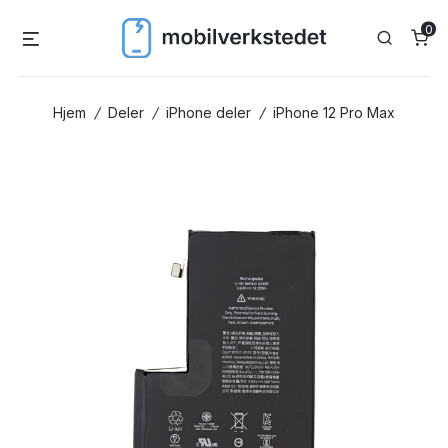
Skip
0
Menu
Search
to
content
Hjem
/
Deler
/
iPhone deler
/
iPhone 12 Pro Max