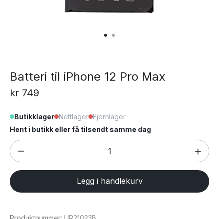
Batteri til iPhone 12 Pro Max
kr
749
Butikklager
Nettlager
Fjernlager
Hent i butikk eller få tilsendt samme dag
Batteri
til
iPhone
Legg i handlekurv
12
Pro
Max
Produktnummer:
UR21023B