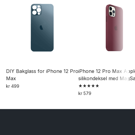
DIY Bakglass for iPhone 12 Pro
iPhone 12 Pro Max Appl
Max
silikondeksel med MagS
kr
499
Vurdert
Dette
kr
579
5.00
Dette
av 5
produktet
produktet
har
har
flere
flere
varianter.
varianter.
Alternativene