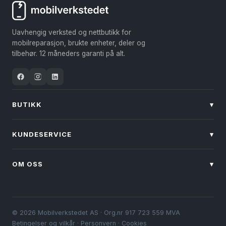
Alternativene
kan
kan
velges
Uavhengig verksted og nettbutikk for
velges
på
mobilreparasjon, brukte enheter, deler og
på
produktsiden
tilbehør. 12 måneders garanti på alt.
produktsiden
BUTIKK
▾
KUNDESERVICE
▾
OM OSS
▾
© 2026 Mobilverkstedet AS · Org.nr 917 723 559 MVA
Betingelser og vilkår
·
Personvern
·
Cookies