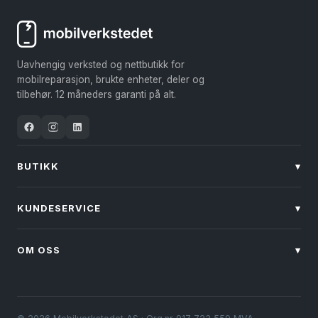
varianter.
Alternativene
kan
Uavhengig verksted og nettbutikk for
velges
mobilreparasjon, brukte enheter, deler og
på
tilbehør. 12 måneders garanti på alt.
produktsiden
BUTIKK
▾
KUNDESERVICE
▾
OM OSS
▾