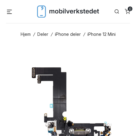
Skip
0
Menu
Search
to
content
Hjem
/
Deler
/
iPhone deler
/
iPhone 12 Mini