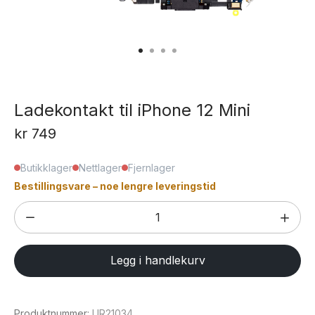
Ladekontakt til iPhone 12 Mini
kr
749
Butikklager
Nettlager
Fjernlager
Bestillingsvare – noe lengre leveringstid
Ladekontakt
til
iPhone
Legg i handlekurv
12
Mini
antall
Produktnummer:
UR21034