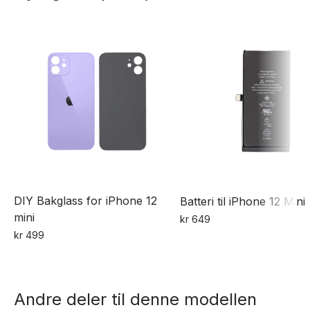
DIY Bakglass for iPhone 12
Batteri til iPhone 12 Mini
mini
kr
649
kr
499
Dette
produktet
har
Andre deler til denne modellen
flere