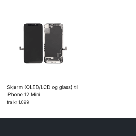
varianter.
Alternativene
kan
velges
på
produktsiden
Skjerm (OLED/LCD og glass) til
iPhone 12 Mini
fra
kr
1.099
Dette
produktet
har
flere