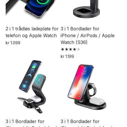
2 i 1 trådløs ladeplate for
3 i 1 Bordlader for
telefon og Apple Watch
iPhone / AirPods / Apple
Watch (S36)
kr
1.099
Vurdert
kr
1.199
4.00
av 5
3 i 1 Bordlader for
3 i 1 Bordlader for