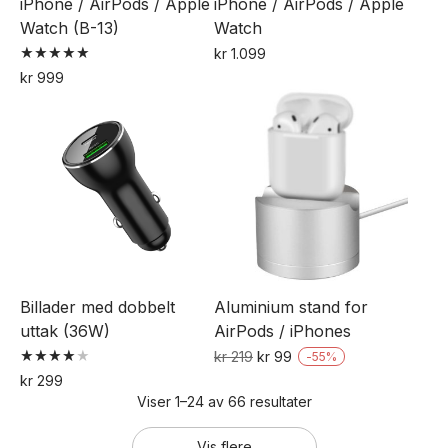
iPhone / AirPods / Apple
iPhone / AirPods / Apple
Watch (B-13)
Watch
kr
1.099
Vurdert
kr
999
5.00
av 5
Billader med dobbelt
Aluminium stand for
uttak (36W)
AirPods / iPhones
Opprinnelig
Nåværende
kr
219
kr
99
-
55
%
Vurdert
pris
pris
kr
299
4.00
Viser 1–24 av 66 resultater
var:
er:
av 5
kr 219.
kr 99.
Vis flere