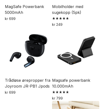
på
MagSafe Powerbank
Mobilholder med
produktsiden
5000mAh
sugekopp (5pk)
kr
699
Vurdert
kr
249
5.00
Dette
av 5
produktet
har
flere
varianter.
Alternativene
kan
velges
Trådløse ørepropper fra
Magsafe powerbank
på
Joyroom JR-PB1 Jpods
10.000mAh
produktsiden
kr
699
Vurdert
Dette
kr
799
5.00
Dette
av 5
produktet