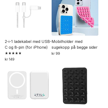
har
flere
varianter.
Alternativene
kan
velges
2-i-1 ladekabel med USB-
Mobilholder med
på
C og 8-pin (for iPhone)
sugekopp på begge sider
produktsiden
kr
99
Vurdert
Dette
kr
149
5.00
av 5
produktet
har
flere
varianter.
Alternativene
kan
velges