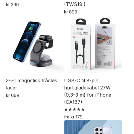
(TWS19 )
kr
399
kr
899
Dette
produktet
har
flere
varianter.
Alternativene
kan
velges
3-i-1 magnetisk trådløs
USB-C til 8-pin
på
lader
hurtigladekabel 27W
produktsiden
(0,3–3 m) for iPhone
kr
669
(CA187)
Vurdert
fra
kr
179
5.00
Dette
av 5
produktet