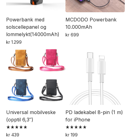
kan
velges
velges
på
Powerbank med
MCDODO Powerbank
på
produktsiden
solscellepanel og
10.000mAh
produktsiden
lommelykt(14000mAh)
kr
699
Dette
kr
1.299
produktet
har
flere
varianter.
Alternativene
kan
velges
på
Universal mobilveske
PD ladekabel 8-pin (1 m)
produktsiden
(opptil 6,3″)
for iPhone
Vurdert
Vurdert
kr
439
kr
199