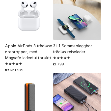
produktet
har
har
flere
flere
varianter.
varianter.
Alternativene
Alternativene
kan
kan
velges
velges
på
Apple AirPods 3 trådløse
3 i 1 Sammenleggbar
på
produktsiden
ørepropper, med
trådløs reiselader
produktsiden
Magsafe ladeetui (brukt)
Vurdert
kr
799
5.00
Vurdert
Dette
av 5
fra
kr
1.499
5.00
Dette
av 5
produktet
produktet
har
har
flere
flere
varianter.
varianter.
Alternativene
Alternativene
kan