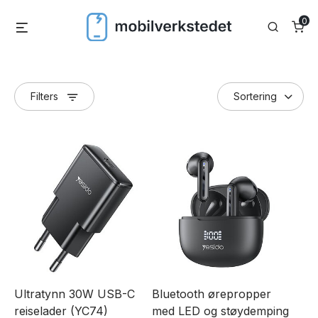
Skip
0
Menu
Search
to
content
Filters
Ultratynn 30W USB-C
Bluetooth ørepropper
reiselader (YC74)
med LED og støydemping