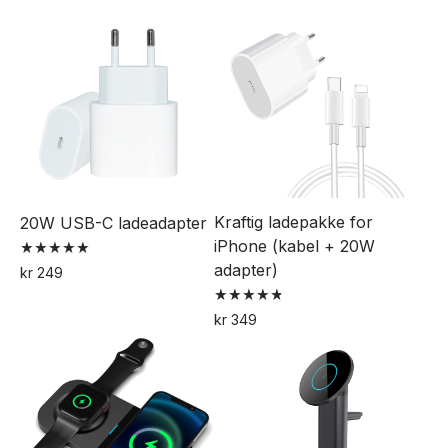
5.00
5.00
Dette
av 5
av 5
produktet
har
flere
varianter.
Alternativene
kan
velges
Kraftig ladepakke for
20W USB-C ladeadapter
på
iPhone (kabel + 20W
produktsiden
adapter)
Vurdert
kr
249
5.00
av 5
Vurdert
kr
349
4.82
av 5