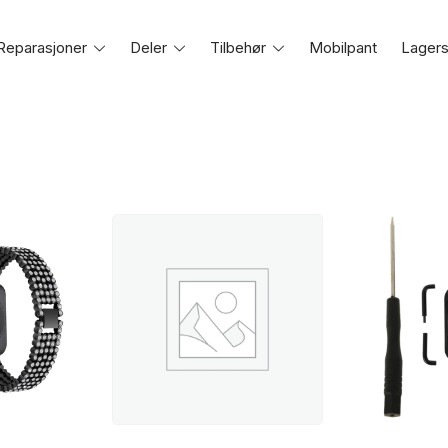
Reparasjoner
Toggle
Deler
Toggle
Tilbehør
Toggle
Mobilpant
Lagers
e
menu
menu
menu