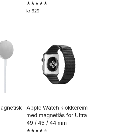
Vurdert
kr
629
4.83
Dette
av 5
tte
produktet
oduktet
har
ar
flere
ere
varianter.
rianter.
Alternativene
ternativene
kan
an
velges
lges
på
å
produktsiden
oduktsiden
agnetisk
Apple Watch klokkereim
med magnetlås for Ultra
49 / 45 / 44 mm