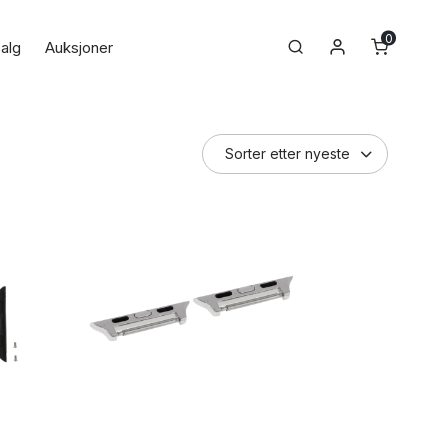
0
Min konto
Search
alg
Auksjoner