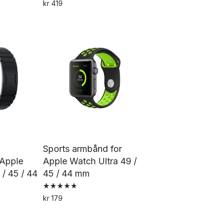
Vurdert
kr
419
3.78
Dette
av 5
produktet
har
flere
varianter.
Alternativene
kan
velges
på
produktsiden
Sports armbånd for
 Apple
Apple Watch Ultra 49 /
 / 45 / 44
45 / 44 mm
Vurdert
kr
179
4.94
Dette
av 5