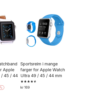
tte
produktet
oduktet
har
ar
flere
ere
varianter.
rianter.
Alternativene
ternativene
kan
an
velges
lges
på
å
produktsiden
oduktsiden
atchband
Sportsreim i mange
r Apple
farger for Apple Watch
 / 45 / 44
Ultra 49 / 45 / 44 mm
Vurdert
rende
kr
169
%
4.65
Dette
av 5
produktet
0.