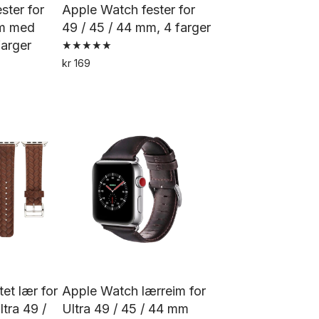
ster for
Apple Watch fester for
mm med
49 / 45 / 44 mm, 4 farger
farger
Vurdert
kr
169
5.00
Dette
av 5
tte
produktet
oduktet
har
ar
flere
ere
varianter.
rianter.
Alternativene
ternativene
kan
an
velges
lges
på
å
produktsiden
oduktsiden
tet lær for
Apple Watch lærreim for
tra 49 /
Ultra 49 / 45 / 44 mm