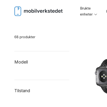
Skip
Brukte
to
enheter
Toggl
content
menu
68 produkter
Modell
Tilstand