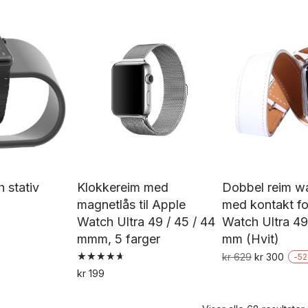
De
produktet
pr
har
h
flere
fl
varianter.
va
Alternativene
Al
kan
k
velges
ve
på
p
produktsiden
pr
 stativ
Klokkereim med
Dobbel reim w
magnetlås til Apple
med kontakt fo
Watch Ultra 49 / 45 / 44
Watch Ultra 49
Dette
mmm, 5 farger
mm (Hvit)
produktet
Opprinnelig
Nåvæ
kr
629
kr
300
-
52
Vurdert
pris
pris
kr
199
har
4.75
var:
er:
Dette
av 5
flere
kr 629.
kr 30