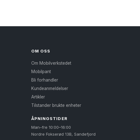
har
flere
varianter.
Alternativene
kan
velges
på
OM OSS
produktsiden
Om Mobilverkstedet
Mobilpant
Bli forhandler
Kundeanmeldelser
Artikler
Tilstander brukte enheter
ÅPNINGSTIDER
Man–fre 10:00–16:00
Nordre Fokserød 13B, Sandefjord