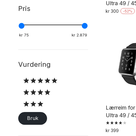
Ultra 49 / 
Pris
kr
300
-
52
%
Vurdering
Vurdering
Lærreim fo
Bruk
Vurdert
kr
399
4.22