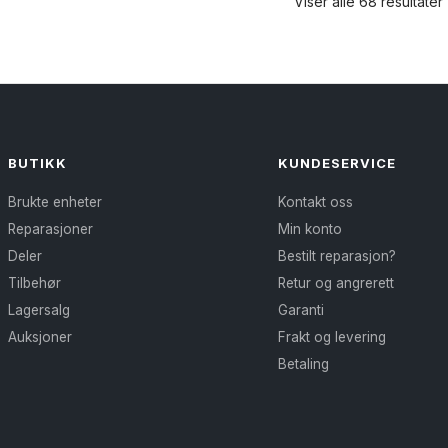
produktet
Viser alle 68 resultater
varianter.
har
Alternativene
flere
kan
varianter.
velges
Alternativene
på
kan
produktsiden
velges
BUTIKK
KUNDESERVICE
på
Brukte enheter
Kontakt oss
produktsiden
Reparasjoner
Min konto
Deler
Bestilt reparasjon?
Tilbehør
Retur og angrerett
Lagersalg
Garanti
Auksjoner
Frakt og levering
Betaling