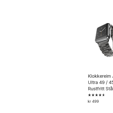
av 5
Klokkereim
Ultra 49 / 
Rustfritt St
Vurdert
kr
499
4.61
av 5