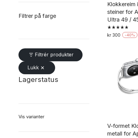
Klokkereim 
steiner for
Filtrer på farge
Ultra 49 / 
Vurdert
kr
300
-
40
%
5.00
av 5
Filtrér produkter
Lukk
Lagerstatus
Vis varianter
V-formet Kl
metall for 