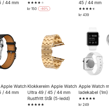
45 / 44 mm
45 / 44 mm
Vurdert
kr
150
-
60
%
4.00
Vurdert
Dette
av 5
Dette
kr
439
4.50
De
av 5
produktet
produktet
pr
har
har
h
flere
flere
fl
varianter.
varianter.
va
Alternativene
Alternativene
Al
kan
kan
k
velges
velges
ve
på
på
p
produktsiden
produktsiden
pr
r Apple Watch
Klokkereim Apple Watch
Apple Watch m
Ultra 49 / 45 / 44 mm
Ultra 49 / 45 / 44 mm
ladekabel (1m)
Rustfritt Stål (5-ledd)
Vurdert
kr
249
4.77