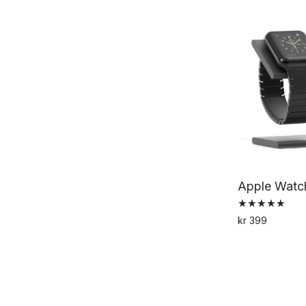
Apple Watch
Vurdert
kr
399
5.00
av 5