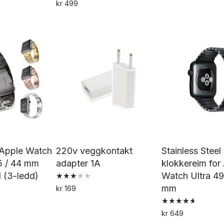
Vurdert
Dette
av 5
kr
499
5.00
Dette
av 5
produktet
produktet
har
har
flere
flere
varianter.
varianter.
Alternativene
Alternativene
kan
kan
velges
velges
på
på
produktsiden
produktsiden
 Apple Watch
220v veggkontakt
Stainless Steel
45 / 44 mm
adapter 1A
klokkereim for
ål (3-ledd)
Watch Ultra 49
Vurdert
mm
kr
169
3.00
av 5
Vurdert
Dette
kr
649
4.71
av 5