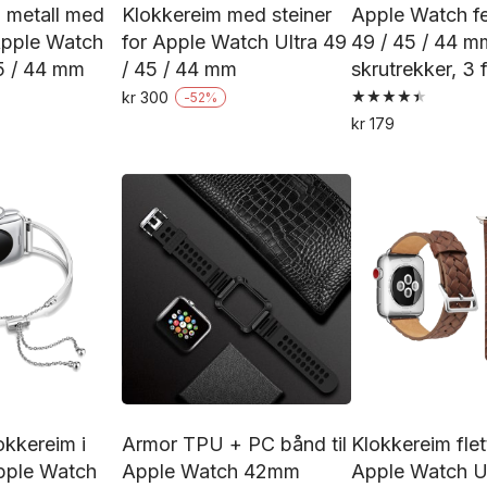
i metall med
Klokkereim med steiner
Apple Watch fe
 Apple Watch
for Apple Watch Ultra 49
49 / 45 / 44 
45 / 44 mm
/ 45 / 44 mm
skrutrekker, 3 
kr
300
-
52
%
Vurdert
Dette
kr
179
4.50
Dette
De
av 5
produktet
produktet
pr
har
har
h
flere
flere
fl
varianter.
varianter.
va
Alternativene
Alternativene
Al
kan
kan
k
velges
velges
ve
på
på
p
produktsiden
produktsiden
pr
okkereim i
Armor TPU + PC bånd til
Klokkereim flet
Apple Watch
Apple Watch 42mm
Apple Watch Ul