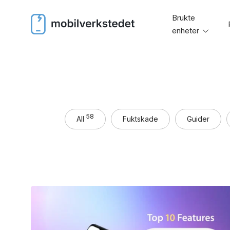
Skip
Brukte
to
enheter
Toggl
content
menu
58
All
Fuktskade
Guider