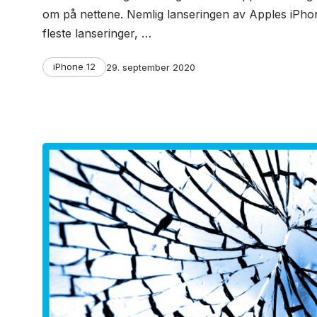
om på nettene. Nemlig lanseringen av Apples iPhone 
fleste lanseringer, …
Categories
Post
iPhone 12
29. september 2020
date