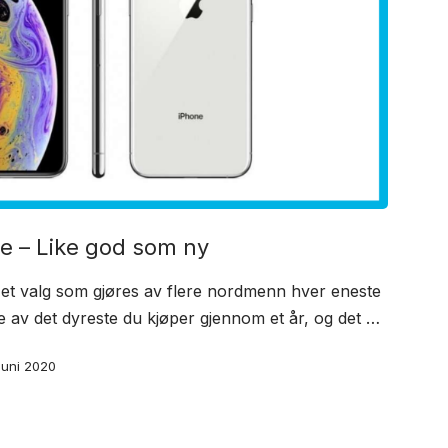
e – Like god som ny
 et valg som gjøres av flere nordmenn hver eneste
e av det dyreste du kjøper gjennom et år, og det …
st
 juni 2020
te