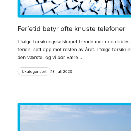
Ferietid betyr ofte knuste telefoner
I følge forsikringsselskapet frende mer enn dobles 
ferien, sett opp mot resten av året. I følge forsikri
den værste, og vi bør være …
Categories
Post
Ukategorisert
18. juli 2020
date