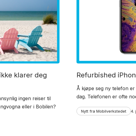
 ikke klarer deg
Refurbished iPhon
Å kjøpe seg ny telefon er
dag. Telefonen er ofte no
ynlig ingen reiser til
pingvogna eller i Bobilen?
Categories
Po
Nytt fra Mobilverkstedet
4.
da