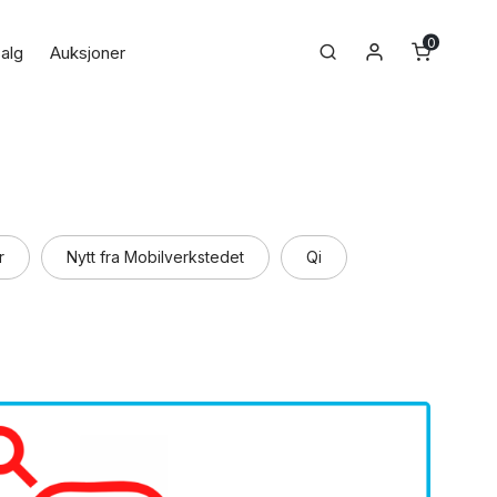
0
Min konto
Search
alg
Auksjoner
r
Nytt fra Mobilverkstedet
Qi