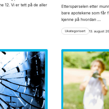
12. Vi er tett på de aller
Etterspørselen etter munnb
bare apotekene som får fø
kjenne på hvordan …
Categories
Post
Ukategorisert
13. august 2
date