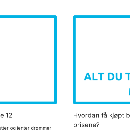
e 12
Hvordan få kjøpt b
prisene?
utter og jenter drømmer