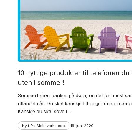
10 nyttige produkter til telefonen du
uten i sommer!
Sommerferien banker på døra, og det blir mest sanns
utlandet i år. Du skal kanskje tilbringe ferien i cam
Kanskje du skal sove i …
Categories
Post
Nytt fra Mobilverkstedet
18. juni 2020
date