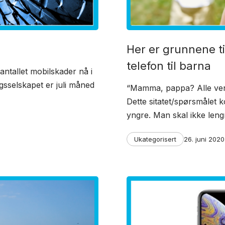
Her er grunnene ti
telefon til barna
antallet mobilskader nå i
ngsselskapet er juli måned
“Mamma, pappa? Alle venn
Dette sitatet/spørsmålet 
yngre. Man skal ikke leng
Categories
Post
Ukategorisert
26. juni 2020
date