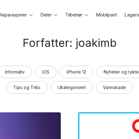
Reparasjoner
Toggle
Deler
Toggle
Tilbehør
Toggle
Mobilpant
Lagers
e
menu
menu
menu
Forfatter:
joakimb
Informativ
iOS
iPhone 12
Nyheter og rykte
Tips og Triks
Ukategorisert
Vannskade