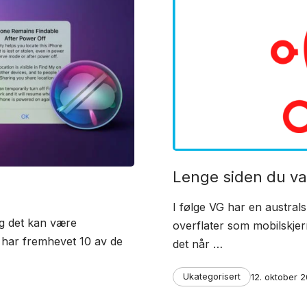
Lenge siden du va
I følge VG har en austral
og det kan være
overflater som mobilskjerm
i har fremhevet 10 av de
det når …
Categories
Post
Ukategorisert
12. oktober 
date