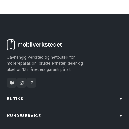
produktet
produktet
har
har
flere
flere
varianter.
varianter.
Alternativene
Alternativene
kan
kan
velges
velges
Uavhengig verksted og nettbutikk for
på
på
mobilreparasjon, brukte enheter, deler og
produktsiden
produktsiden
tilbehør. 12 måneders garanti på alt.
BUTIKK
▾
KUNDESERVICE
▾