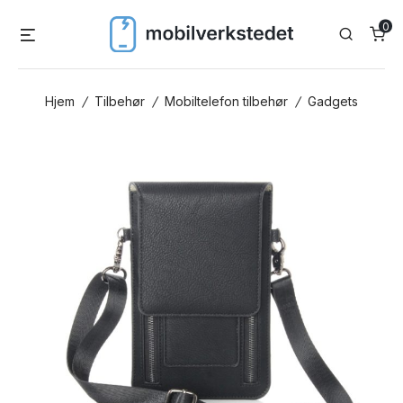
Skip
0
Menu
Search
to
content
Hjem
/
Tilbehør
/
Mobiltelefon tilbehør
/
Gadgets