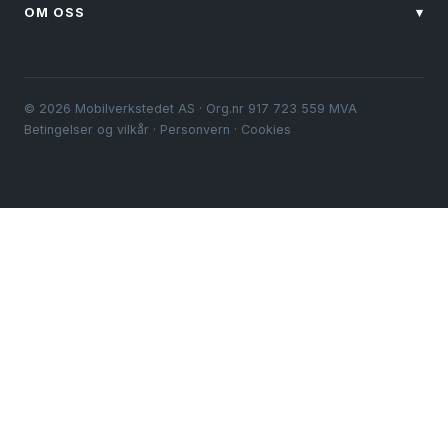
OM OSS
▾
© 2026 Mobilverkstedet AS · Org.nr 917 723 559 MVA
Betingelser og vilkår
·
Personvern
·
Cookies