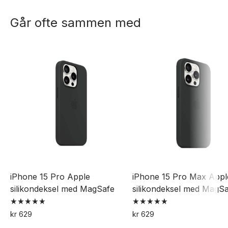
Går ofte sammen med
iPhone 15 Pro Apple
iPhone 15 Pro Max Appl
silikondeksel med MagSafe
silikondeksel med MagS
Vurdert
Vurdert
kr
629
kr
629
5.00
5.00
Dette
Dette
av 5
av 5