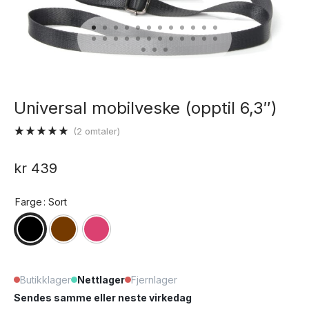
Universal mobilveske (opptil 6,3″)
(
2
omtaler)
Vurdert
2
5.00
av 5
kr
439
basert på
kundevurderinger
Farge
: Sort
Butikklager
Nettlager
Fjernlager
Sendes samme eller neste virkedag