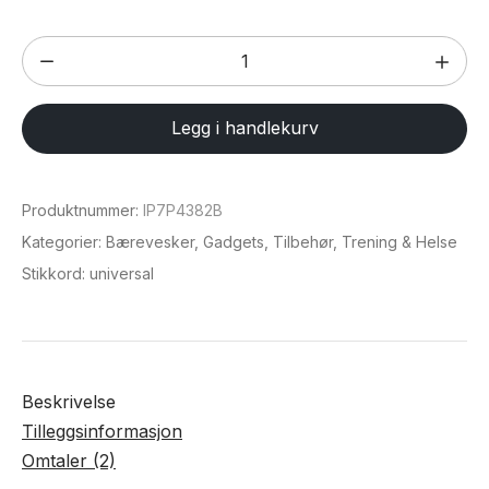
Universal
mobilveske
(opptil
Legg i handlekurv
6,3")
antall
Produktnummer:
IP7P4382B
Kategorier:
Bærevesker
,
Gadgets
,
Tilbehør
,
Trening & Helse
Stikkord:
universal
Beskrivelse
Tilleggsinformasjon
Omtaler (2)