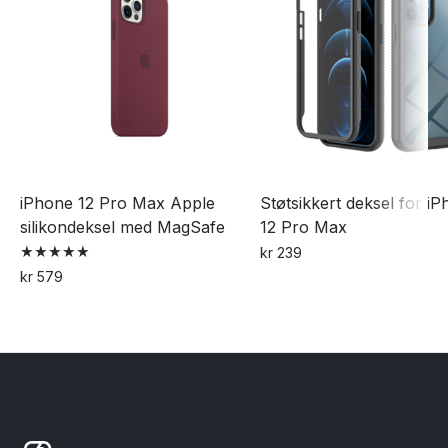
iPhone 12 Pro Max Apple
Støtsikkert deksel for i
silikondeksel med MagSafe
12 Pro Max
kr
239
Vurdert
kr
579
5.00
Dette
av 5
produktet
har
flere
varianter.
Alternativene