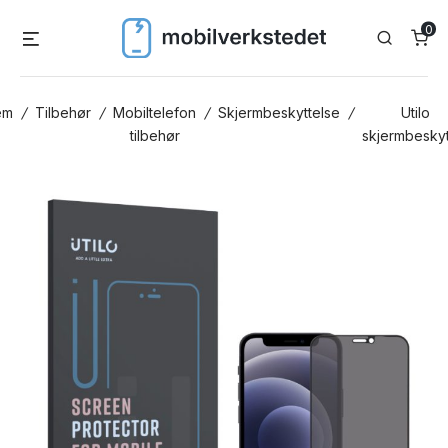
Skip
0
Menu
Search
to
content
em
/
Tilbehør
/
Mobiltelefon
/
Skjermbeskyttelse
/
Utilo
tilbehør
skjermbeskyt