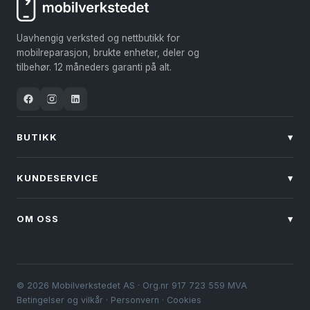
kan
velges
Uavhengig verksted og nettbutikk for
på
mobilreparasjon, brukte enheter, deler og
produktsiden
tilbehør. 12 måneders garanti på alt.
BUTIKK
▾
KUNDESERVICE
▾
OM OSS
▾
© 2026 Mobilverkstedet AS · Org.nr 917 723 559 MVA
Betingelser og vilkår
·
Personvern
·
Cookies