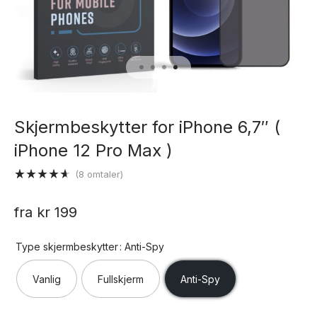
Skjermbeskytter for iPhone 6,7″ (
iPhone 12 Pro Max )
(
8
omtaler)
Vurdert
8
4.63
av 5
fra
kr
199
basert på
kundevurderinger
Type skjermbeskytter
: Anti-Spy
Vanlig
Fullskjerm
Anti-Spy