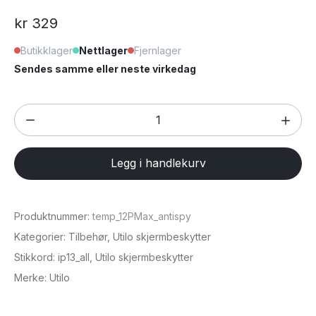
kr
329
Butikklager
Nettlager
Fjernlager
Sendes samme eller neste virkedag
Skjermbeskytter
for
iPhone
Legg i handlekurv
6,7"
(
iPhone
Produktnummer:
temp_12PMax_antispy
12
Kategorier:
Tilbehør
,
Utilo skjermbeskytter
Pro
Stikkord:
ip13_all
,
Utilo skjermbeskytter
Max
Merke:
Utilo
)
antall