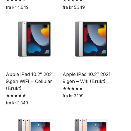
Vurdert
Vurdert
fra
kr
4.649
fra
kr
5.349
4.33
5.00
Dette
Dette
av 5
av 5
produktet
produktet
har
har
flere
flere
varianter.
varianter.
Alternativene
Alternativene
kan
kan
velges
velges
Apple iPad 10.2″ 2021
Apple iPad 10.2″ 2021
på
på
9.gen WiFi + Cellular
9.gen – Wifi (Brukt)
produktsiden
produktsiden
(Brukt)
Vurdert
fra
kr
3.199
5.00
Vurdert
Dette
av 5
fra
kr
3.349
5.00
Dette
av 5
produktet
produktet
har
har
flere