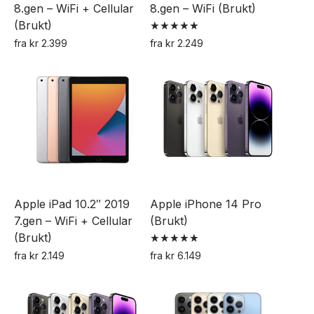
produktsiden
8.gen – WiFi + Cellular
8.gen – WiFi (Brukt)
produktsiden
(Brukt)
Vurdert
fra
kr
2.399
fra
kr
2.249
5.00
Dette
Dette
av 5
produktet
produktet
har
har
flere
flere
varianter.
varianter.
Alternativene
Alternativene
kan
kan
velges
velges
Apple iPad 10.2″ 2019
Apple iPhone 14 Pro
på
på
7.gen – WiFi + Cellular
(Brukt)
produktsiden
produktsiden
(Brukt)
Vurdert
fra
kr
2.149
fra
kr
6.149
4.90
Dette
Dette
av 5
produktet
produktet
har
har