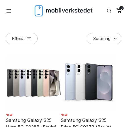
Skip
0
Menu
Search
to
content
Filters
NEW
NEW
Samsung Galaxy S25
Samsung Galaxy S25