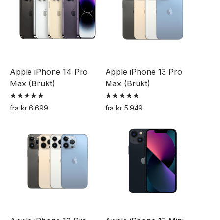
flere
flere
varianter.
varianter.
Alternativene
Alternativene
kan
kan
velges
velges
Apple iPhone 14 Pro
Apple iPhone 13 Pro
på
på
Max (Brukt)
Max (Brukt)
produktsiden
produktsiden
Vurdert
Vurdert
fra
kr
6.699
fra
kr
5.949
5.00
4.75
Dette
Dette
av 5
av 5
produktet
produktet
har
har
flere
flere
varianter.
varianter.
Alternativene
Alternativene
kan
kan
velges
velges