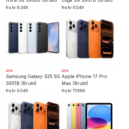
Ultra 5G S938B (Brukt)
Edge 5G S937B (Brukt)
fra
kr
8.349
fra
kr
6.549
Dette
Dette
produktet
produktet
har
har
flere
flere
varianter.
varianter.
Alternativene
Alternativene
kan
kan
velges
velges
NEW
NEW
på
Samsung Galaxy S25 5G
på
Apple iPhone 17 Pro
S931B (Brukt)
Max (Brukt)
produktsiden
produktsiden
fra
kr
6.549
fra
kr
17.699
Dette
Dette
produktet
produktet
har
har
flere
flere
varianter.
varianter.