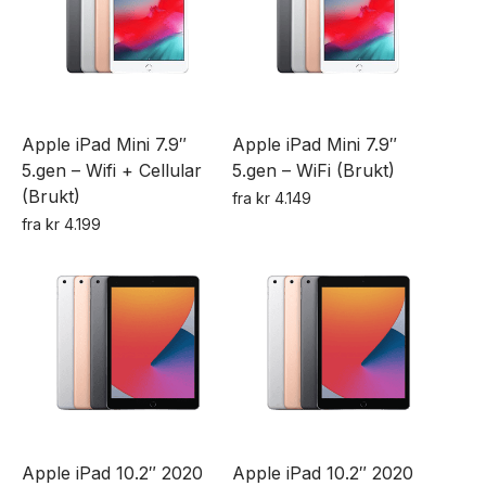
flere
varianter.
varianter.
Alternativene
Alternativene
kan
kan
velges
velges
på
Apple iPad Mini 7.9″
Apple iPad Mini 7.9″
på
produktsiden
5.gen – Wifi + Cellular
5.gen – WiFi (Brukt)
produktsiden
(Brukt)
fra
kr
4.149
Dette
fra
kr
4.199
Dette
produktet
produktet
har
har
flere
flere
varianter.
varianter.
Alternativene
Alternativene
kan
kan
velges
velges
på
Apple iPad 10.2″ 2020
Apple iPad 10.2″ 2020
på