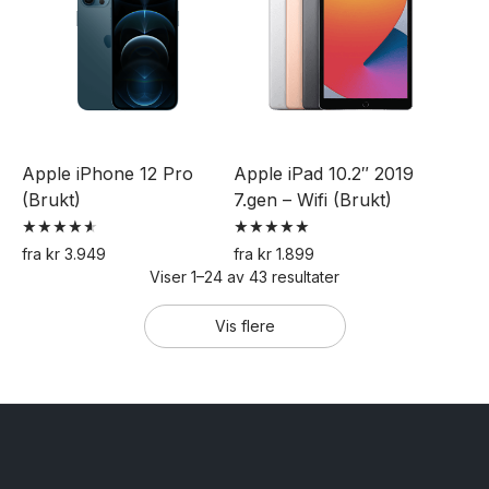
har
flere
flere
varianter.
varianter.
Alternativene
Alternativene
kan
kan
velges
velges
på
Apple iPhone 12 Pro
Apple iPad 10.2″ 2019
på
produktsiden
(Brukt)
7.gen – Wifi (Brukt)
produktsiden
Vurdert
Vurdert
fra
kr
3.949
fra
kr
1.899
4.64
5.00
Viser 1–24 av 43 resultater
Dette
Dette
av 5
av 5
produktet
produktet
Vis flere
har
har
flere
flere
varianter.
varianter.
Alternativene
Alternativene
kan
kan
velges
velges