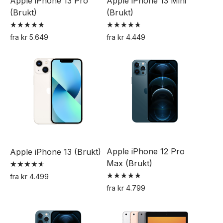
Apple iPhone 13 Pro
Apple iPhone 13 Mini
på
på
(Brukt)
(Brukt)
produktsiden
produktsiden
Vurdert
Vurdert
fra
kr
5.649
fra
kr
4.449
4.95
4.75
Dette
Dette
av 5
av 5
produktet
produktet
har
har
flere
flere
varianter.
varianter.
Alternativene
Alternativene
kan
kan
velges
velges
Apple iPhone 12 Pro
Apple iPhone 13 (Brukt)
på
på
Max (Brukt)
produktsiden
produktsiden
Vurdert
fra
kr
4.499
4.62
Vurdert
Dette
av 5
fra
kr
4.799
4.89
Dette
av 5
produktet
produktet
har