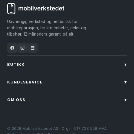
på
på
produktsiden
produktsiden
Uavhengig verksted og nettbutikk for
mobilreparasjon, brukte enheter, deler og
tilbehør. 12 måneders garanti på alt.
BUTIKK
▾
KUNDESERVICE
▾
OM OSS
▾
© 2026 Mobilverkstedet AS · Org.nr 917 723 559 MVA