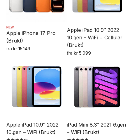
Alternativene
Alternativene
kan
kan
velges
velges
NEW
Apple iPad 10.9″ 2022
på
Apple iPhone 17 Pro
på
10.gen – WiFi + Cellular
(Brukt)
produktsiden
produktsiden
(Brukt)
fra
kr
15.149
fra
kr
5.099
Dette
Dette
produktet
produktet
har
har
flere
flere
varianter.
varianter.
Alternativene
Alternativene
kan
kan
velges
velges
på
Apple iPad 10.9″ 2022
iPad Mini 8.3″ 2021 6.gen
på
produktsiden
10.gen – WiFi (Brukt)
– WiFi (Brukt)
produktsiden