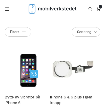
Skip
0
Menu
Search
to
content
Filters
Bytte av vibrator på
iPhone 6 & 6 plus Hjem
iPhone 6
knapp