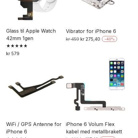
Glass til Apple Watch
Vibrator for iPhone 6
42mm 1gen
Opprinnelig
Nåværende
kr
459
kr
275,40
-
40
%
pris
pris
Vurdert
var:
er:
kr
579
5.00
kr 459.
kr 275,40.
av 5
WiFi / GPS Antenne for
iPhone 6 Volum Flex
iPhone 6
kabel med metallbrakett