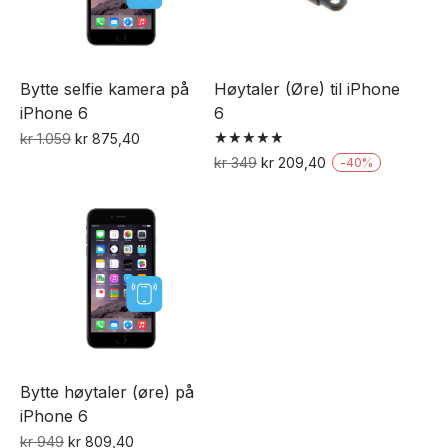
Bytte selfie kamera på
Høytaler (Øre) til iPhone
iPhone 6
6
Opprinnelig
Nåværende
kr
1.059
kr
875,40
Vurdert
pris
pris
Opprinnelig
Nåværende
kr
349
kr
209,40
-
40
%
5.00
var:
er:
pris
pris
av 5
kr 1.059.
kr 875,40.
var:
er:
kr 349.
kr 209,40.
Bytte høytaler (øre) på
iPhone 6
Opprinnelig
Nåværende
kr
949
kr
809,40