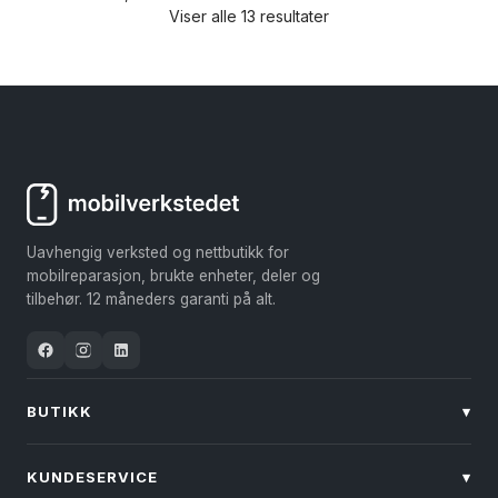
Viser alle 13 resultater
pris
pris
var:
er:
kr 949.
kr 809,40.
Uavhengig verksted og nettbutikk for
mobilreparasjon, brukte enheter, deler og
tilbehør. 12 måneders garanti på alt.
BUTIKK
▾
KUNDESERVICE
▾