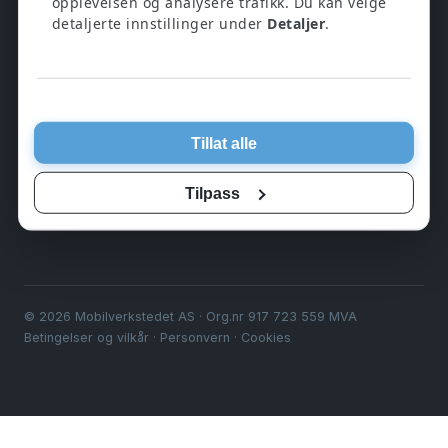
opplevelsen og analysere trafikk. Du kan velge
tilbehør. 12 måneders garanti på alt.
detaljerte innstillinger under
Detaljer
.
BUTIKK
▾
Tillat alle
KUNDESERVICE
▾
Tilpass
OM OSS
▾
© 2026 Mobilverkstedet AS · Org.nr 917 723 559 MVA
Betingelser og vilkår
·
Personvern
·
Cookies