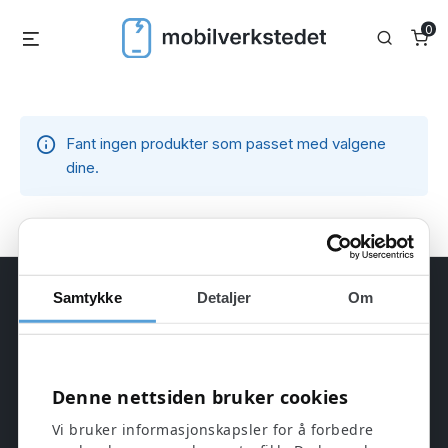
Skip
0
Menu
Search
to
content
Fant ingen produkter som passet med valgene
dine.
Samtykke
Detaljer
Om
Denne nettsiden bruker cookies
Uavhengig verksted og nettbutikk for
Vi bruker informasjonskapsler for å forbedre
mobilreparasjon, brukte enheter, deler og