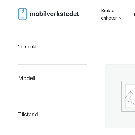
Skip
Brukte
to
enheter
Toggl
content
menu
1 produkt
Modell
Tilstand