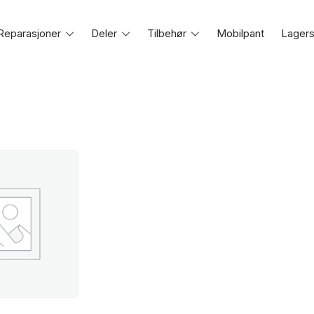
Reparasjoner
Toggle
Deler
Toggle
Tilbehør
Toggle
Mobilpant
Lagers
e
menu
menu
menu