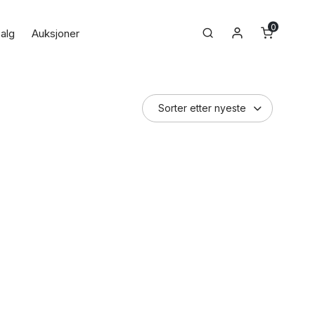
0
Min konto
Search
alg
Auksjoner