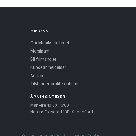
OM OSS
Om Mobilverkstedet
Mobilpant
Bli forhandler
Kundeanmeldelser
Artikler
Tilstander brukte enheter
ÅPNINGSTIDER
Man–fre 10:00–16:00
Nordre Fokserød 13B, Sandefjord
Betingelser og vilkår
·
Personvern
·
Cookies