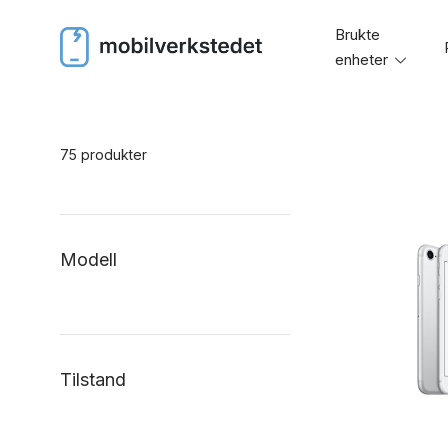
Skip
Brukte
to
enheter
Toggl
content
menu
75 produkter
Modell
Tilstand