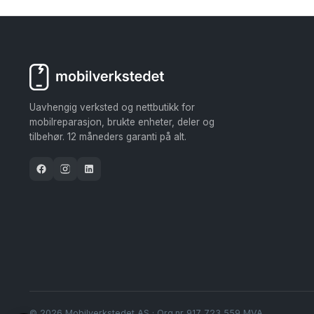
Uavhengig verksted og nettbutikk for
mobilreparasjon, brukte enheter, deler og
tilbehør. 12 måneders garanti på alt.
© 2026 Mobilverkstedet AS · Org.nr 917 723 559 MVA