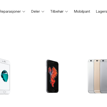
Reparasjoner
Toggle
Deler
Toggle
Tilbehør
Toggle
Mobilpant
Lagers
e
menu
menu
menu