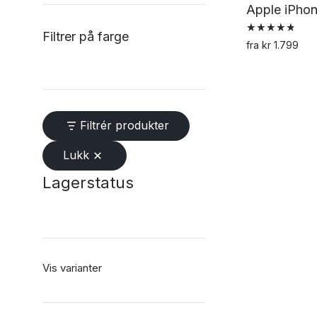
Apple iPhon
Filtrer på farge
Vurdert
fra
kr
1.799
4.82
av 5
Filtrér produkter
Lukk
Lagerstatus
Vis varianter