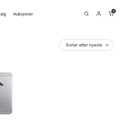
0
Min konto
Search
alg
Auksjoner