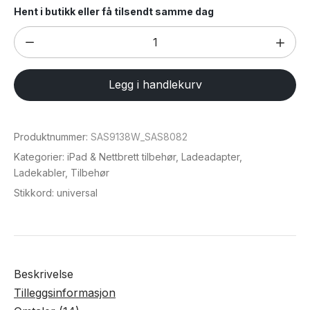
Hent i butikk eller få tilsendt samme dag
Kraftig
ladepakke
USB-
Legg i handlekurv
C
(
kabel
Produktnummer:
SAS9138W_SAS8082
+
Kategorier:
iPad & Nettbrett tilbehør
,
Ladeadapter
,
20W
Ladekabler
,
Tilbehør
adapter
Stikkord:
universal
)
antall
Beskrivelse
Tilleggsinformasjon