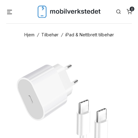
Skip
0
Menu
Search
to
content
Hjem
/
Tilbehør
/
iPad & Nettbrett tilbehør