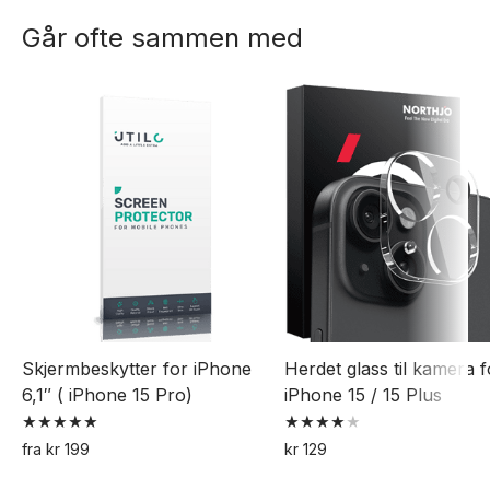
Går ofte sammen med
Skjermbeskytter for iPhone
Herdet glass til kamera f
6,1″ ( iPhone 15 Pro)
iPhone 15 / 15 Plus
Vurdert
Vurdert
fra
kr
199
kr
129
5.00
4.00
Dette
av 5
av 5