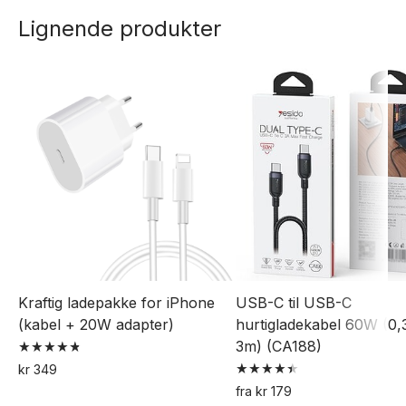
produktet
Lignende produkter
har
flere
varianter.
Alternativene
kan
velges
på
produktsiden
Kraftig ladepakke for iPhone
USB-C til USB-C
(kabel + 20W adapter)
hurtigladekabel 60W (0,3
3m) (CA188)
Vurdert
kr
349
4.82
Vurdert
av 5
fra
kr
179
4.50