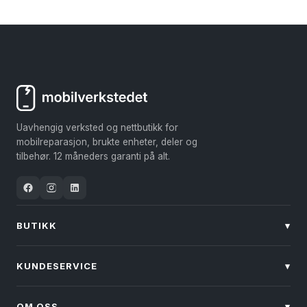
Dette
av 5
produktet
har
flere
varianter.
Alternativene
kan
Uavhengig verksted og nettbutikk for
velges
mobilreparasjon, brukte enheter, deler og
på
tilbehør. 12 måneders garanti på alt.
produktsiden
BUTIKK
▾
KUNDESERVICE
▾
OM OSS
▾