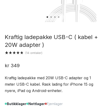
Kraftig ladepakke USB-C ( kabel +
20W adapter )
(
14
omtaler)
Vurdert
14
4.79
av 5
kr
349
basert på
kundevurderinger
Kraftig ladepakke med 20W USB-C adapter og 1
meter USB-C kabel. Rask lading for iPhone 15 og
nyere, iPad og Android-enheter.
Butikklager
Nettlager
Fjernlager