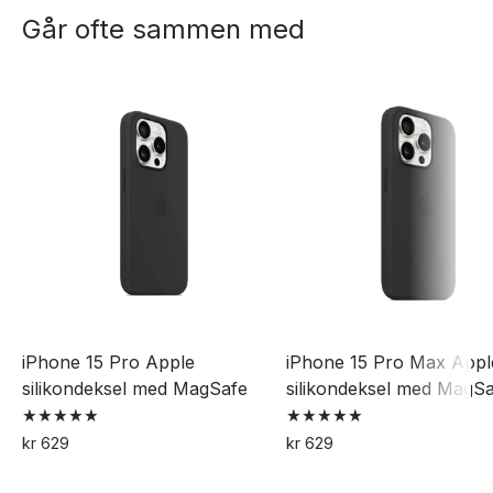
Går ofte sammen med
iPhone 15 Pro Apple
iPhone 15 Pro Max Appl
silikondeksel med MagSafe
silikondeksel med MagS
Vurdert
Vurdert
kr
629
kr
629
5.00
5.00
Dette
Dette
av 5
av 5