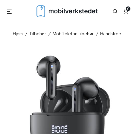
Skip
0
Menu
Search
to
content
Hjem
/
Tilbehør
/
Mobiltelefon tilbehør
/
Handsfree