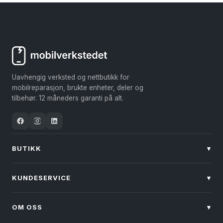
produktet
produktet
har
har
flere
flere
varianter.
varianter.
Alternativene
Alternativene
kan
kan
Uavhengig verksted og nettbutikk for
velges
velges
mobilreparasjon, brukte enheter, deler og
på
på
tilbehør. 12 måneders garanti på alt.
produktsiden
produktsiden
BUTIKK
▾
KUNDESERVICE
▾
OM OSS
▾