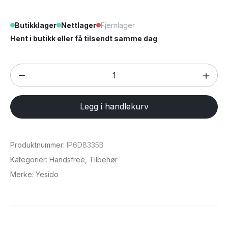
Butikklager
Nettlager
Fjernlager
Hent i butikk eller få tilsendt samme dag
Bluetooth
ørepropper
med
Legg i handlekurv
LED
og
støydemping
Produktnummer:
IP6D8335B
(TWS19
Kategorier:
Handsfree
,
Tilbehør
)
Merke:
Yesido
antall