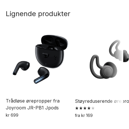
produktet
produktet
har
har
Lignende produkter
flere
flere
varianter.
varianter.
Alternativene
Alternativene
kan
kan
velges
velges
på
på
produktsiden
produktsiden
Trådløse ørepropper fra
Støyreduserende ørepr
Joyroom JR-PB1 Jpods
Vurdert
kr
699
fra
kr
169
4.17
Dette
Dette
av 5