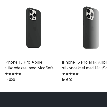
iPhone 15 Pro Apple
iPhone 15 Pro Max Appl
silikondeksel med MagSafe
silikondeksel med MagS
Vurdert
Vurdert
kr
629
kr
629
5.00
5.00
Dette
Dette
av 5
av 5
produktet
produktet
har
har
flere
flere