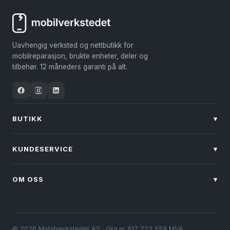
varianter.
varianter.
Alternativene
Alternativene
kan
kan
Uavhengig verksted og nettbutikk for
velges
velges
mobilreparasjon, brukte enheter, deler og
på
på
tilbehør. 12 måneders garanti på alt.
produktsiden
produktsiden
BUTIKK
▾
KUNDESERVICE
▾
OM OSS
▾
© 2026 Mobilverkstedet AS · Org.nr 917 723 559 MVA