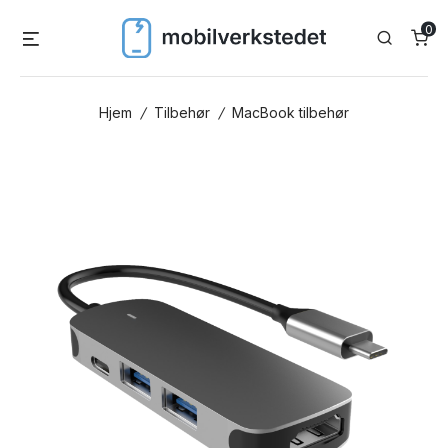
Skip
0
Menu
Search
to
content
Hjem
/
Tilbehør
/
MacBook tilbehør