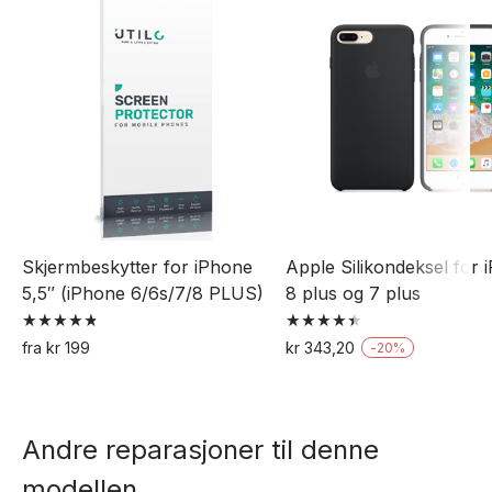
Skjermbeskytter for iPhone
Apple Silikondeksel for 
5,5″ (iPhone 6/6s/7/8 PLUS)
8 plus og 7 plus
Vurdert
Vurdert
fra
kr
199
kr
343,20
-
20
%
4.88
4.50
Dette
Dette
av 5
av 5
produktet
produktet
har
har
Andre reparasjoner til denne
flere
flere
modellen
varianter.
varianter.