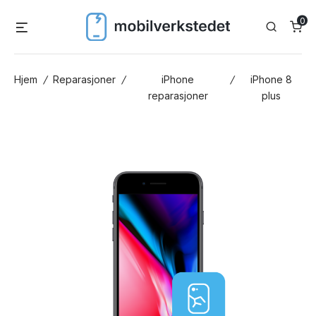
Skip
0
Menu
Search
to
content
Hjem
/
Reparasjoner
/
iPhone
/
iPhone 8
reparasjoner
plus