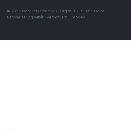
© 2026 Mobilverkstedet AS · Org.nr 917 723 559 MVA
Betingelser og vilkår
·
Personvern
·
Cookies