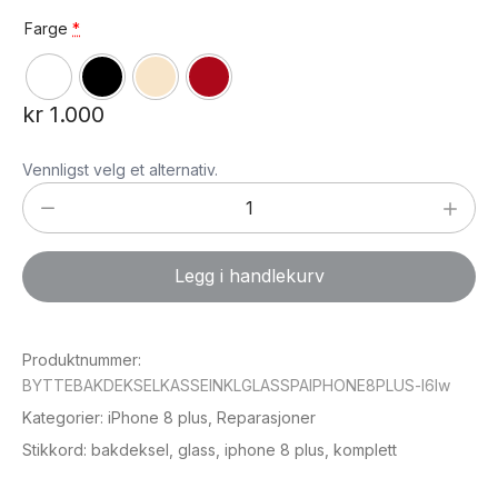
Farge
*
kr
1.000
Vennligst velg et alternativ.
Bytte
bakdeksel
(kasse)
Legg i handlekurv
inkl
glass
på
Produktnummer:
iPhone
BYTTEBAKDEKSELKASSEINKLGLASSPAIPHONE8PLUS-l6lw
8
Kategorier:
iPhone 8 plus
,
Reparasjoner
plus
Stikkord:
bakdeksel
,
glass
,
iphone 8 plus
,
komplett
antall