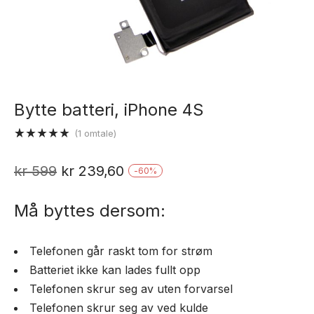
Bytte batteri, iPhone 4S
(
1
omtale)
Vurdert
1
5.00
av 5
Opprinnelig
Nåværende
kr
599
kr
239,60
-
60
%
basert på
kundevurdering
pris
pris
Må byttes dersom:
var:
er:
kr 599.
kr 239,60.
Telefonen går raskt tom for strøm
Batteriet ikke kan lades fullt opp
Telefonen skrur seg av uten forvarsel
Telefonen skrur seg av ved kulde