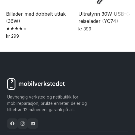
Billader med dobbelt uttak
Ultratynn 30W USB-C
(36W)
reiselader (YC74)
kr
399
Vurdert
kr
299
4.00
av 5
Uavhengig verksted og nettbutikk for
mobilreparasjon, brukte enheter, deler og
tilbehør. 12 måneders garanti på alt.