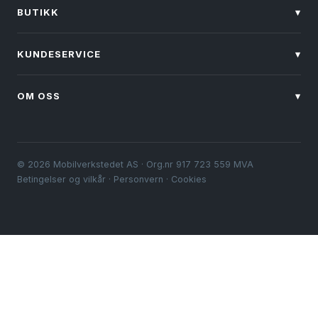
BUTIKK
▾
KUNDESERVICE
▾
OM OSS
▾
© 2026 Mobilverkstedet AS · Org.nr 917 723 559 MVA
Betingelser og vilkår
·
Personvern
·
Cookies