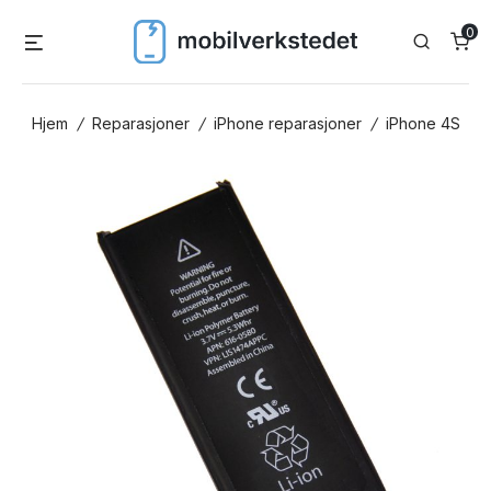
Skip
0
Menu
Search
to
content
Hjem
/
Reparasjoner
/
iPhone reparasjoner
/
iPhone 4S