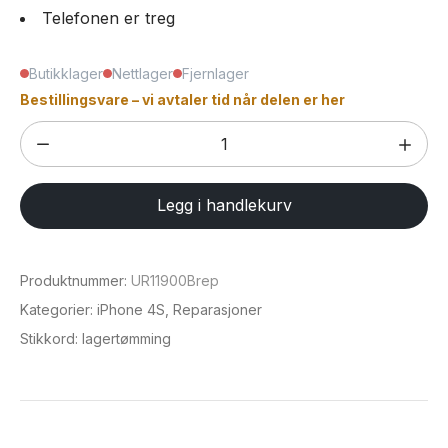
Telefonen er treg
Butikklager
Nettlager
Fjernlager
Bestillingsvare – vi avtaler tid når delen er her
Bytte
batteri,
iPhone
Legg i handlekurv
4S
antall
Produktnummer:
UR11900Brep
Kategorier:
iPhone 4S
,
Reparasjoner
Stikkord:
lagertømming