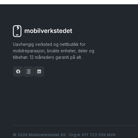
Uavhengig verksted og nettbutikk for
mobilreparasjon, brukte enheter, deler og
tilbehør. 12 måneders garanti på alt.
© 2026 Mobilverkstedet AS · Org.nr 917 723 559 MVA