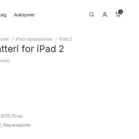
0
Min konto
Search
alg
Auksjoner
oner
/
iPad reparasjoner
/
iPad 2
tteri for iPad 2
tale)
UR11576rep
2
,
Reparasjoner