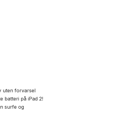
v uten forvarsel
e batteri på iPad 2!
an surfe og