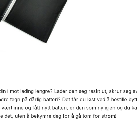
din i mot lading lengre? Lader den seg raskt ut, skrur seg a
dre tegn på dårlig batteri? Det får du løst ved å bestille bytt
vært inne og fått nytt batteri, er den som ny igjen og du k
 det, uten å bekymre deg for å gå tom for strøm!