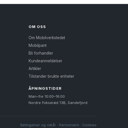
OM OSS
Om Mobilverkstedet
Mobilpant
Bli forhandler
Kundeanmeldelser
Artikler
Tilstander brukte enheter
ÅPNINGSTIDER
Man–fre 10:00–16:00
Nordre Fokserød 13B, Sandefjord
Betingelser og vilkår
·
Personvern
·
Cookies