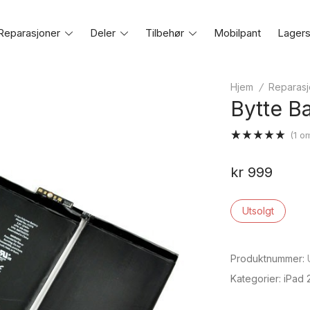
Reparasjoner
Toggle
Deler
Toggle
Tilbehør
Toggle
Mobilpant
Lagers
e
menu
menu
menu
Hjem
/
Reparasj
Bytte Ba
(
1
om
Vurdert
1
5.00
av 5
kr
999
basert på
kundevurdering
Utsolgt
Produktnummer:
Kategorier:
iPad 