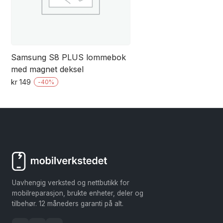
Samsung S8 PLUS lommebok
med magnet deksel
kr
149
-
40
%
Dette
produktet
har
flere
varianter.
Alternativene
kan
Uavhengig verksted og nettbutikk for
velges
mobilreparasjon, brukte enheter, deler og
på
tilbehør. 12 måneders garanti på alt.
produktsiden