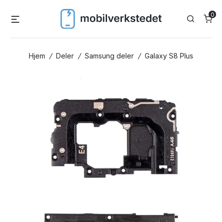
Skip
0
Menu
Search
to
content
Hjem
/
Deler
/
Samsung deler
/
Galaxy S8 Plus