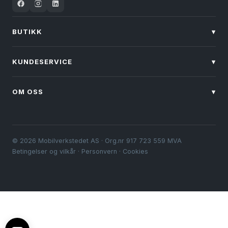
BUTIKK
▾
KUNDESERVICE
▾
OM OSS
▾
© 2026 Mobilverkstedet AS · Org.nr 917 723 559 MVA
Betingelser og vilkår
·
Personvern
·
Cookies