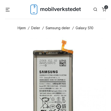
Skip
0
Menu
Search
to
content
Hjem
/
Deler
/
Samsung deler
/
Galaxy S10