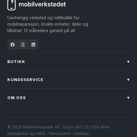
Alternativene
kan
Uavhengig verksted og nettbutikk for
velges
mobilreparasjon, brukte enheter, deler og
på
tilbehør. 12 måneders garanti på alt.
produktsiden
BUTIKK
▾
KUNDESERVICE
▾
OM OSS
▾
© 2026 Mobilverkstedet AS · Org.nr 917 723 559 MVA
Betingelser og vilkår
·
Personvern
·
Cookies