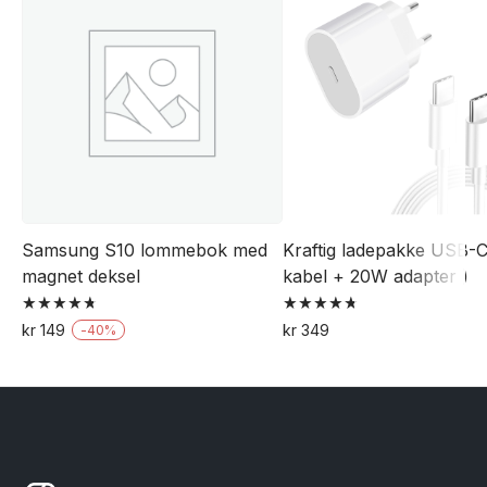
Samsung S10 lommebok med
Kraftig ladepakke USB-C
magnet deksel
kabel + 20W adapter )
Vurdert
Vurdert
kr
149
kr
349
-
40
%
4.75
4.79
Dette
av 5
av 5
produktet
har
flere
varianter.