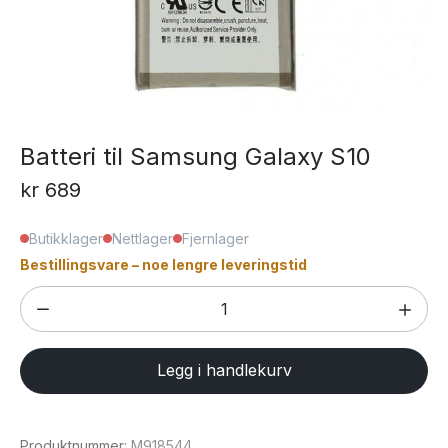
Batteri til Samsung Galaxy S10
kr
689
Butikklager
Nettlager
Fjernlager
Bestillingsvare – noe lengre leveringstid
Batteri
til
Samsung
Legg i handlekurv
Galaxy
S10
antall
Produktnummer:
M918544