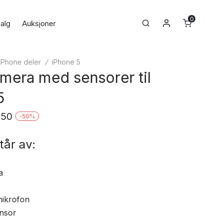
0
Min konto
Search
alg
Auksjoner
iPhone deler
/
iPhone 5
amera med sensorer til
5
nnelig
Nåværende
,50
-
50
%
pris
tår av:
er:
.
kr 89,50.
a
ikrofon
nsor