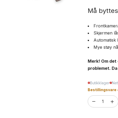
Må byttes
Frontkamera 
Skjermen lås
Automatisk 
Mye støy nå
Merk! Om det er
problemet. Da
Butikklager
Net
Bestillingsvare 
Front
kamera
med