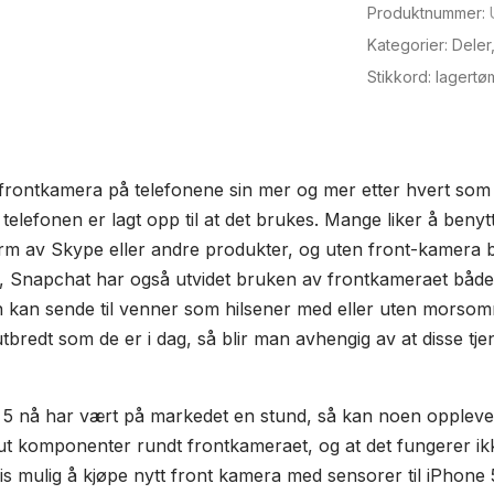
Produktnummer:
sensorer
til
Kategorier:
Deler
iPhone
Stikkord:
lagertø
5
antall
frontkamera på telefonene sin mer og mer etter hvert som
or telefonen er lagt opp til at det brukes. Mange liker å beny
form av Skype eller andre produkter, og uten front-kamera b
te, Snapchat har også utvidet bruken av frontkameraet både 
kan sende til venner som hilsener med eller uten morsomme
 utbredt som de er i dag, så blir man avhengig av at disse t
5 nå har vært på markedet en stund, så kan noen oppleve 
t ut komponenter rundt frontkameraet, og at det fungerer ik
vis mulig å kjøpe nytt front kamera med sensorer til iPhone