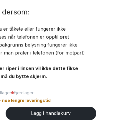
 dersom:
er tåkete eller fungerer ikke
es når telefonen er opptil øret
bakgrunns belysning fungerer ikke
r man prater i telefonen (for motpart)
 riper i linsen vil ikke dette fikse
 må du bytte skjerm.
tlager
Fjernlager
– noe lengre leveringstid
Legg i handlekurv