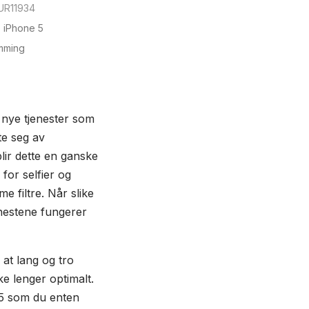
UR11934
,
iPhone 5
mming
 nye tjenester som
tte seg av
lir dette en ganske
for selfier og
 filtre. Når slike
jenestene fungerer
at lang og tro
ke lenger optimalt.
 5 som du enten