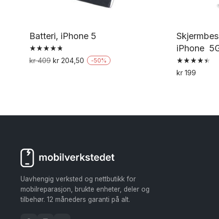
Batteri, iPhone 5
Skjermbesk
iPhone 5G
Vurdert
Opprinnelig
Nåværende
kr
409
kr
204,50
-
50
%
4.83
Vurdert
pris
pris
av 5
kr
199
4.53
var:
er:
av 5
kr 409.
kr 204,50.
Uavhengig verksted og nettbutikk for
mobilreparasjon, brukte enheter, deler og
tilbehør. 12 måneders garanti på alt.