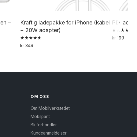
gen –
Kraftig ladepakke for iPhone (kabel
PD ladeka
+ 20W adapter)
Vurdert
kr
199
5.00
Vurdert
av 5
kr
349
4.82
av 5
OM OSS
Om Mobilverkstedet
Mobilpant
Bli forhandler
Kundeanmeldelser