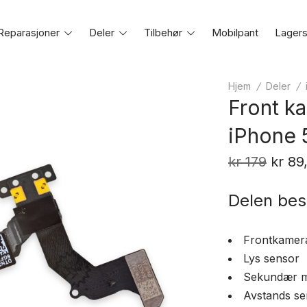
Reparasjoner
Toggle
Deler
Toggle
Tilbehør
Toggle
Mobilpant
Lagers
e
menu
menu
menu
Hjem
/
Deler
/
Front k
iPhone 
Oppri
kr
179
kr
89
pris
Delen bes
var:
kr 179
Frontkamer
Lys sensor
Sekundær m
Avstands se