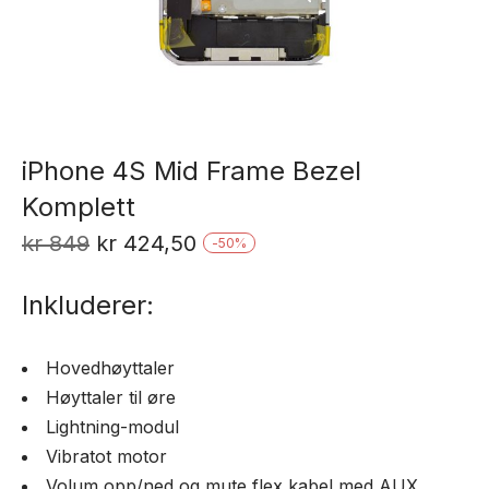
iPhone 4S Mid Frame Bezel
Komplett
Opprinnelig
Nåværende
kr
849
kr
424,50
-
50
%
pris
pris
Inkluderer:
var:
er:
kr 849.
kr 424,50.
Hovedhøyttaler
Høyttaler til øre
Lightning-modul
Vibratot motor
Volum opp/ned og mute flex kabel med AUX