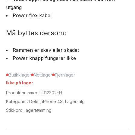
utgang
Power flex kabel
Må byttes dersom:
Rammen er skev eller skadet
Power knapp fungerer ikke
Butikklager
Nettlager
Fjernlager
Ikke på lager
Produktnummer:
UR12302FH
Kategorier:
Deler
,
iPhone 4S
,
Lagersalg
Stikkord:
lagertømming