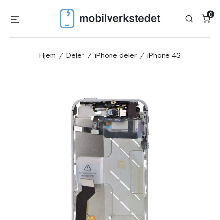
Skip
0
Menu
Search
to
content
Hjem
/
Deler
/
iPhone deler
/
iPhone 4S