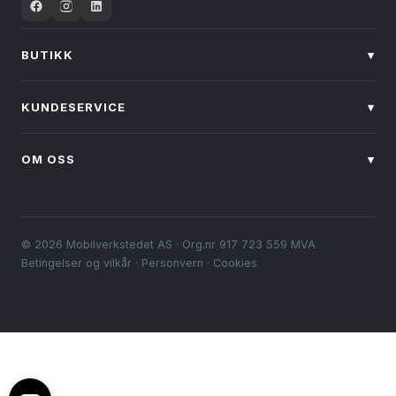
BUTIKK
▾
KUNDESERVICE
▾
OM OSS
▾
© 2026 Mobilverkstedet AS · Org.nr 917 723 559 MVA
Betingelser og vilkår
·
Personvern
·
Cookies