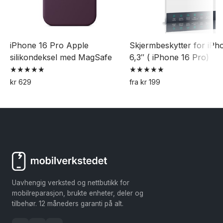
iPhone 16 Pro Apple
Skjermbeskytter for iPh
silikondeksel med MagSafe
6,3″ ( iPhone 16 Pro)
Vurdert
Vurdert
kr
629
fra
kr
199
5.00
5.00
Dette
Dette
av 5
av 5
produktet
produktet
har
har
flere
flere
varianter.
varianter.
Alternativene
Alternativene
kan
kan
Uavhengig verksted og nettbutikk for
velges
velges
mobilreparasjon, brukte enheter, deler og
på
på
tilbehør. 12 måneders garanti på alt.
produktsiden
produktsiden