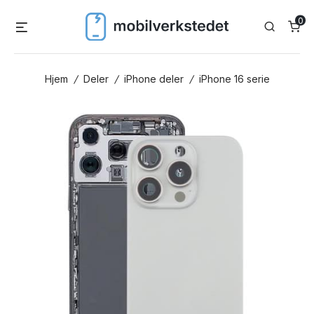
Skip
0
Menu
Search
to
content
Hjem
/
Deler
/
iPhone deler
/
iPhone 16 serie