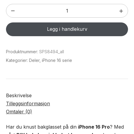
DIY
Bakglass
(inkl
Legg i handlekurv
kameraglass)
for
iPhone
Produktnummer:
SPS8494_all
16
Kategorier:
Deler
,
iPhone 16 serie
Pro
antall
Beskrivelse
Tilleggsinformasjon
Omtaler (0)
Har du knust bakglasset på din
iPhone 16 Pro
? Med