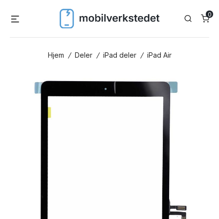
Skip
0
Menu
Search
to
content
Hjem
/
Deler
/
iPad deler
/
iPad Air