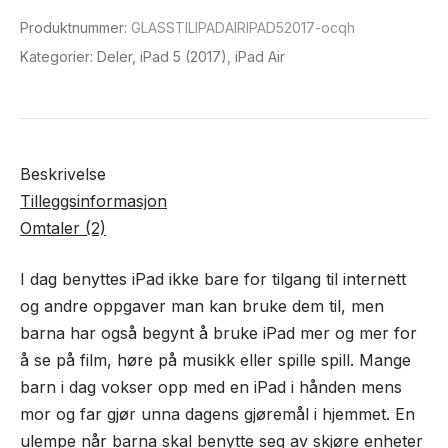
iPad
Produktnummer:
GLASSTILIPADAIRIPAD52017-ocqh
5
Kategorier:
Deler
,
iPad 5 (2017)
,
iPad Air
(2017)
antall
Beskrivelse
Tilleggsinformasjon
Omtaler (2)
I dag benyttes iPad ikke bare for tilgang til internett
og andre oppgaver man kan bruke dem til, men
barna har også begynt å bruke iPad mer og mer for
å se på film, høre på musikk eller spille spill. Mange
barn i dag vokser opp med en iPad i hånden mens
mor og far gjør unna dagens gjøremål i hjemmet. En
ulempe når barna skal benytte seg av skjøre enheter