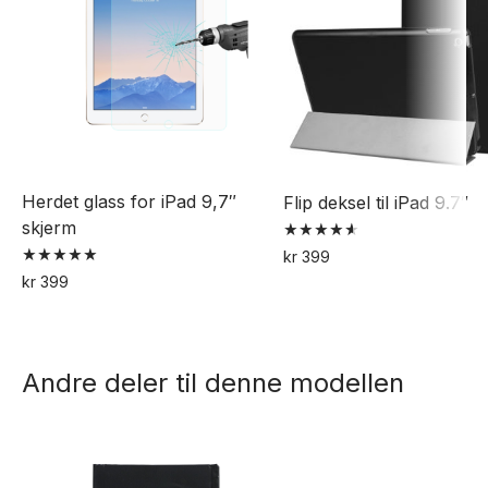
Herdet glass for iPad 9,7″
Flip deksel til iPad 9.7″
skjerm
Vurdert
kr
399
4.61
Vurdert
av 5
kr
399
5.00
av 5
Andre deler til denne modellen