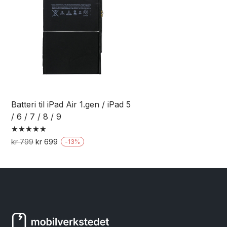
Batteri til iPad Air 1.gen / iPad 5
/ 6 / 7 / 8 / 9
Vurdert
Opprinnelig
Nåværende
kr
799
kr
699
-
13
%
5.00
pris
pris
av 5
var:
er:
kr 799.
kr 699.