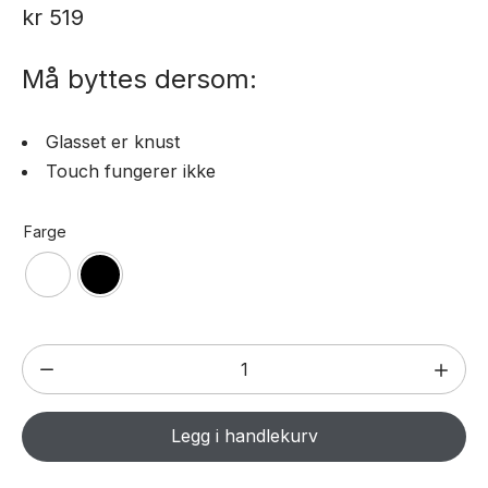
4.00
av
kr
519
5 basert
på
kundevurderinger
Må byttes dersom:
Glasset er knust
Touch fungerer ikke
Farge
Glass
til
iPad
Legg i handlekurv
Air
/