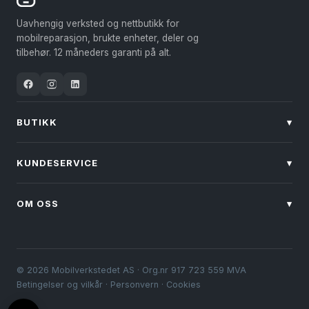
Uavhengig verksted og nettbutikk for
mobilreparasjon, brukte enheter, deler og
tilbehør. 12 måneders garanti på alt.
BUTIKK
▾
KUNDESERVICE
▾
OM OSS
▾
© 2026 Mobilverkstedet AS · Org.nr 917 723 559 MVA
Betingelser og vilkår
·
Personvern
·
Cookies