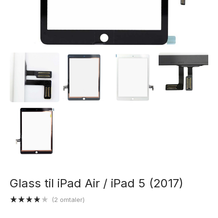
Glass til iPad Air / iPad 5 (2017)
(
2
omtaler)
Vurdert
2