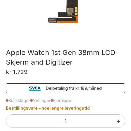
Apple Watch 1st Gen 38mm LCD
Skjerm and Digitizer
kr
1.729
Delbetaling fra
kr
189
/måned
Butikklager
Nettlager
Fjernlager
Bestillingsvare – noe lengre leveringstid
Apple
Watch