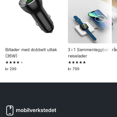
Billader med dobbelt uttak
3 i 1 Sammenleggbar trå
(36W)
reiselader
Vurdert
Vurdert
kr
299
kr
799
4.00
5.00
Dette
av 5
av 5
produktet
har
flere
varianter.
Alternativene