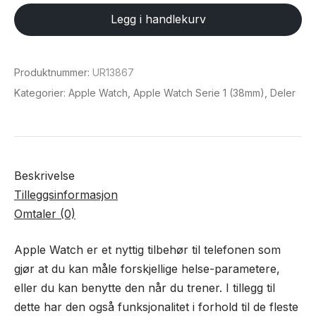
1st
Legg i handlekurv
Gen
38mm
LCD
Produktnummer:
UR13867
Skjerm
Kategorier:
Apple Watch
,
Apple Watch Serie 1 (38mm)
,
Deler
and
Digitizer
antall
Beskrivelse
Tilleggsinformasjon
Omtaler (0)
Apple Watch er et nyttig tilbehør til telefonen som
gjør at du kan måle forskjellige helse-parametere,
eller du kan benytte den når du trener. I tillegg til
dette har den også funksjonalitet i forhold til de fleste