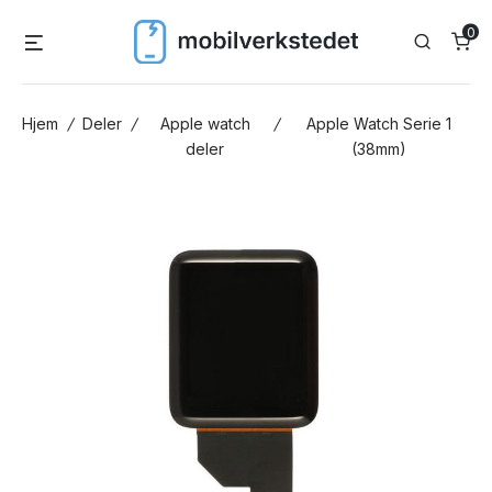
Skip
0
Menu
Search
to
content
Hjem
/
Deler
/
Apple watch
/
Apple Watch Serie 1
deler
(38mm)