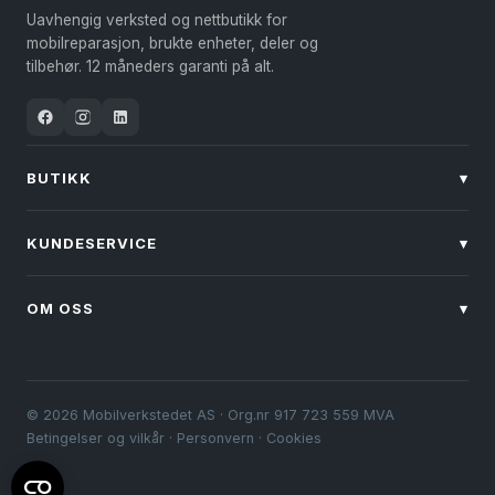
kan
Uavhengig verksted og nettbutikk for
velges
mobilreparasjon, brukte enheter, deler og
på
tilbehør. 12 måneders garanti på alt.
produktsiden
BUTIKK
▾
KUNDESERVICE
▾
OM OSS
▾
© 2026 Mobilverkstedet AS · Org.nr 917 723 559 MVA
Betingelser og vilkår
·
Personvern
·
Cookies