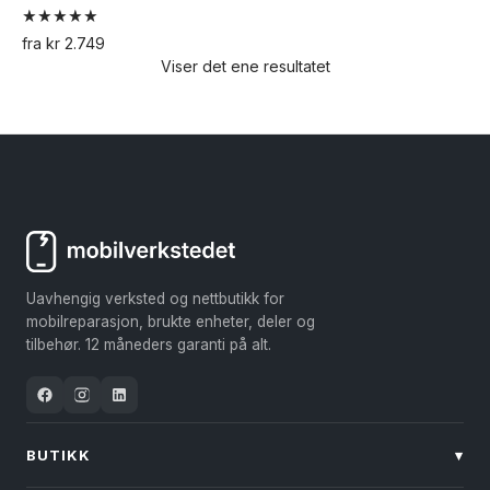
Vurdert
fra
kr
2.749
5.00
Viser det ene resultatet
Dette
av 5
produktet
har
flere
varianter.
Alternativene
kan
velges
Uavhengig verksted og nettbutikk for
på
mobilreparasjon, brukte enheter, deler og
produktsiden
tilbehør. 12 måneders garanti på alt.
BUTIKK
▾