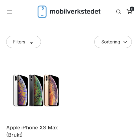
Skip
0
Menu
Search
to
content
Filters
Apple iPhone XS Max
(Brukt)