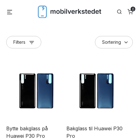
Skip
0
Menu
Search
to
content
Filters
Bytte bakglass på
Bakglass til Huawei P30
Huawei P30 Pro
Pro