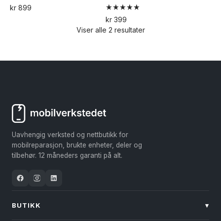
kr
899
Vurdert
Dette
kr
399
5.00
Viser alle 2 resultater
Dette
av 5
produktet
produktet
har
har
flere
flere
varianter.
varianter.
Alternativene
Alternativene
kan
kan
velges
velges
på
Uavhengig verksted og nettbutikk for
på
produktsiden
mobilreparasjon, brukte enheter, deler og
produktsiden
tilbehør. 12 måneders garanti på alt.
BUTIKK
▾