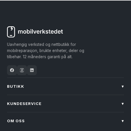
flere
flere
varianter.
varianter.
Alternativene
Alternativene
kan
kan
velges
velges
Uavhengig verksted og nettbutikk for
på
på
mobilreparasjon, brukte enheter, deler og
produktsiden
produktsiden
tilbehør. 12 måneders garanti på alt.
BUTIKK
▾
KUNDESERVICE
▾
OM OSS
▾