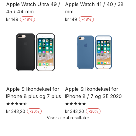
Apple Watch Ultra 49 /
Apple Watch 41 / 40 / 38
45 / 44 mm
mm
kr
149
kr
149
-
48
%
-
48
%
Dette
Dette
produktet
produktet
har
har
flere
flere
varianter.
varianter.
Alternativene
Alternativene
kan
kan
velges
velges
Apple Silikondeksel for
Apple Silikondeksel for
på
på
iPhone 8 plus og 7 plus
iPhone 8 / 7 og SE 2020
produktsiden
produktsiden
Vurdert
Vurdert
kr
343,20
kr
343,20
-
20
%
-
20
%
4.50
4.94
Viser alle 4 resultater
Dette
Dette
av 5
av 5
produktet
produktet
har
har