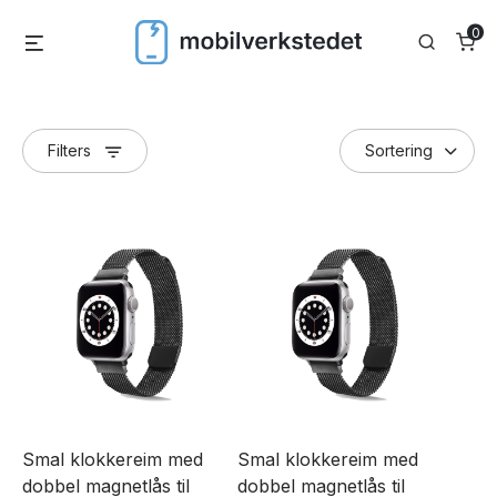
Skip
0
Menu
Search
to
content
Filters
Smal klokkereim med
Smal klokkereim med
dobbel magnetlås til
dobbel magnetlås til